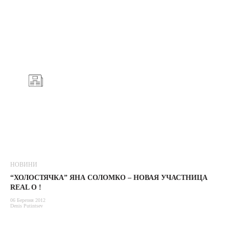
НОВИНИ
“ХОЛОСТЯЧКА” ЯНА СОЛОМКО – НОВАЯ УЧАСТНИЦА
REAL O !
06 Березня 2012
Denis Putintsev