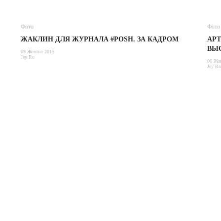
Фото
Фото
ЖАКЛИН ДЛЯ ЖУРНАЛА #POSH. ЗА КАДРОМ
АР
ВЫ
09 Жовтня 2015
Jey Ro
06 Жо
Jey Ro