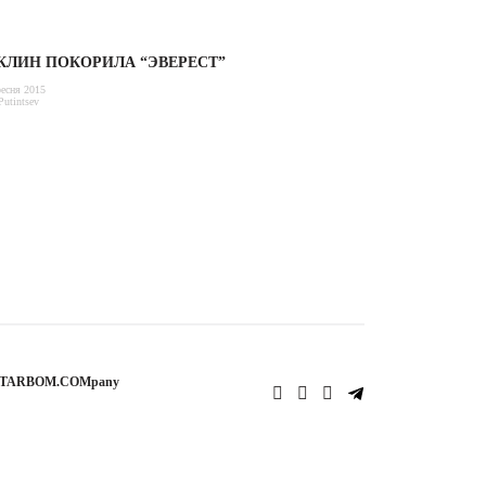
КЛИН ПОКОРИЛА “ЭВЕРЕСТ”
есня 2015
Putintsev
STARBOM.COMpany