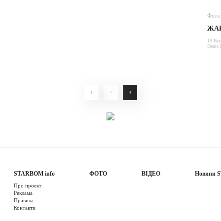
Фото
ЖА
19 Вер
Denis 
1
2
3
STARBOM info
ФОТО
ВІДЕО
Новини 
Про проект
Реклама
Правила
Контакти