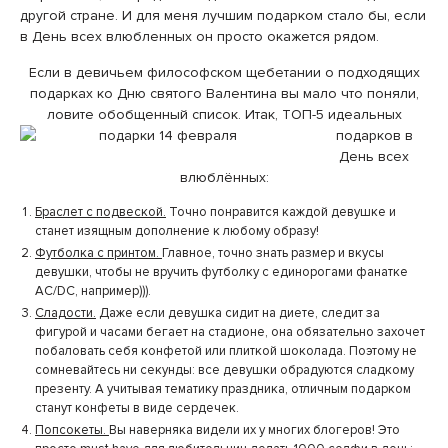
другой стране. И для меня лучшим подарком стало бы, если
в День всех влюбленных он просто окажется рядом.
Если в девичьем философском щебетании о подходящих
подарках ко Дню святого Валентина вы мало что поняли,
ловите обобщенный список.
Итак, ТОП-5 идеальных
подарков в
День всех
влюблённых:
Браслет с подвеской.
Точно понравится каждой девушке и
станет изящным дополнение к любому образу!
Футболка с принтом.
Главное, точно знать размер и вкусы
девушки, чтобы не вручить футболку с единорогами фанатке
AC/DC, например))).
Сладости.
Даже если девушка сидит на диете, следит за
фигурой и часами бегает на стадионе, она обязательно захочет
побаловать себя конфетой или плиткой шоколада. Поэтому не
сомневайтесь ни секунды: все девушки обрадуются сладкому
презенту. А учитывая тематику праздника, отличным подарком
станут конфеты в виде сердечек.
Попсокеты.
Вы наверняка видели их у многих блогеров! Это