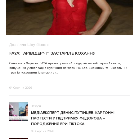
Дозвілля
Шоу-бізнес
В
FAYA: “АРІВІДЕРЧІ”, ЗАСТАРІЛЕ КОХАННЯ
A
Співачка з Харкова FAYA презентувала «Арівідерчі» — свій перший сингл,
випущений у співпраці з музичним лейблом Fox Lab. Емоційний танцювальний
3
трек із яскравими іспанськими...
04 Серпня 2026
Заходи
МЕДІАЕКСПЕРТ ДЕНИС ПУТІНЦЕВ: КАРТОННІ
ПРОТЕСТИ У ПІДТРИМКУ ФЕДОРОВА –
ПОРОДЖЕННЯ ЕРИ ТІКТОКА
03 Серпня 2026