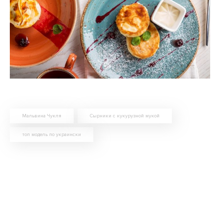
Мальвина Чукля
Сырники с кукурузной мукой
топ модель по украински