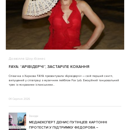
Дозвілля
Шоу-бізнес
В
FAYA: “АРІВІДЕРЧІ”, ЗАСТАРІЛЕ КОХАННЯ
A
Співачка з Харкова FAYA презентувала «Арівідерчі» — свій перший сингл,
випущений у співпраці з музичним лейблом Fox Lab. Емоційний танцювальний
3
трек із яскравими іспанськими...
04 Серпня 2026
Заходи
МЕДІАЕКСПЕРТ ДЕНИС ПУТІНЦЕВ: КАРТОННІ
ПРОТЕСТИ У ПІДТРИМКУ ФЕДОРОВА –