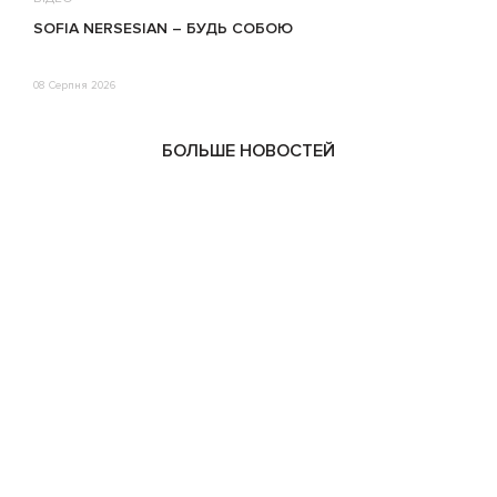
SOFIA NERSESIAN – БУДЬ СОБОЮ
Т
08 Серпня 2026
0
БОЛЬШЕ НОВОСТЕЙ