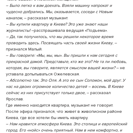
–
Было легко к вам доехать. Взяли машину напрокат и
чудесно добрались. Мы, оказывается, соседи с Новым
каналом,
– рассказал музыкант.
– Вы купили квартиру в Киеве? Это уже знают наши
журналисты!
–расспрашивала ведущая «Подъема».
– Да, так получилось, что мы решили некоторое время
проводить здесь. Посвящать часть своей жизни Киеву
, –
признался Малый.
–
Вы говорите: «Мы, мы, мы». Вы пришли к нам сегодня с
прекрасной дамой. Представьте, кто же это? Не та ли любовь,
которая, вы говорите, является смыслом вашей жизни?
– не
уставала допытываться Ожелевская.
– Абсолютно так. Это Оля. А это ее сын Соломон, мой друг. У
нас на двоих огромное количество детей – восемь. В Киеве
сейчас из них присутствует только двое,
– рассказал
Ярослав.
Где именно находится квартира, музыкант не говорит.
После эфира признался, что живет в живописном районе
Киева, где все хотели бы иметь квартиру.
–
Нам нравится атмосфера Киева. Это столица и европейский
город. Его «нойс» очень приятный. Нам в нем комфортно, и