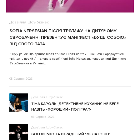
Дозвілля
Шоу-бізнес
В
SOFIA NERSESIAN ПІСЛЯ ТРІУМФУ НА ДИТЯЧОМУ
A
ЄВРОБАЧЕННІ ПРЕЗЕНТУЄ МАНІФЕСТ «БУДЬ СОБОЮ»
ВІД СВОГО ТАТА
3
“Вір у ранок Що прийде після тривог Після найтемнішої ночі Народжується
твій день новий ..” – слова з нової пісні Sofia Nersesian, переможниці Дитячого
Євробачення в Україні,...
08 Серпня 2026
Дозвілля
Шоу-бізнес
ТІНА КАРОЛЬ: ДЕТЕКТИВНЕ КОХАННЯ НЕ БЕРЕ
НАВІТЬ «ХОРОШИЙ» ПОЛІГРАФ
08 Серпня 2026
Дозвілля
Шоу-бізнес
GOLUBENKO ТА ВКРАДЕНИЙ “МЕЛАТОНІН”