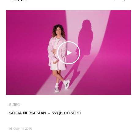
ВІДЕО
В
SOFIA NERSESIAN – БУДЬ СОБОЮ
Т
08 Серпня 2026
0