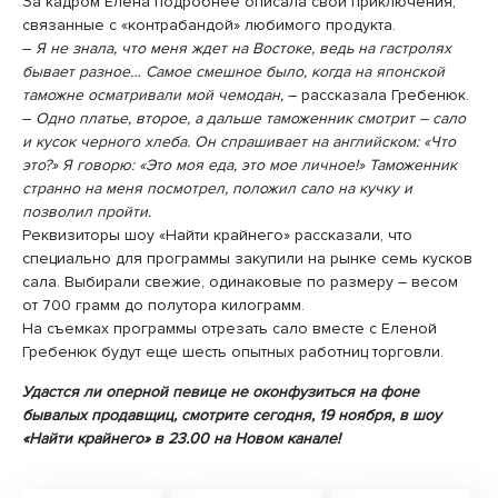
За кадром Елена подробнее описала свои приключения,
связанные с «контрабандой» любимого продукта.
–
Я не знала, что меня ждет на Востоке, ведь на гастролях
бывает разное… Самое смешное было, когда на японской
таможне осматривали мой чемодан,
– рассказала Гребенюк.
–
Одно платье, второе, а дальше таможенник смотрит – сало
и кусок черного хлеба. Он спрашивает на английском: «Что
это?» Я говорю: «Это моя еда, это мое личное!» Таможенник
странно на меня посмотрел, положил сало на кучку и
позволил пройти.
Реквизиторы шоу «Найти крайнего» рассказали, что
специально для программы закупили на рынке семь кусков
сала. Выбирали свежие, одинаковые по размеру – весом
от 700 грамм до полутора килограмм.
На съемках программы отрезать сало вместе с Еленой
Гребенюк будут еще шесть опытных работниц торговли.
Удастся ли оперной певице не оконфузиться на фоне
бывалых продавщиц, смотрите сегодня, 19 ноября, в шоу
«Найти крайнего» в 23.00 на Новом канале!