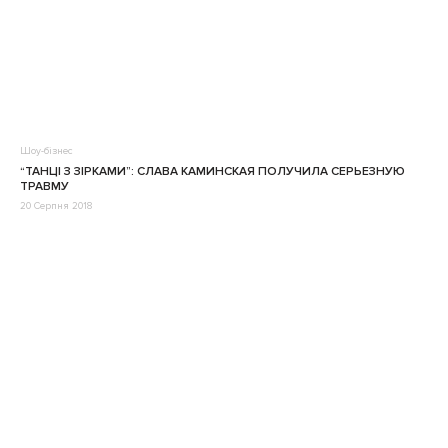
Шоу-бізнес
“ТАНЦІ З ЗІРКАМИ”: СЛАВА КАМИНСКАЯ ПОЛУЧИЛА СЕРЬЕЗНУЮ
ТРАВМУ
20 Серпня 2018