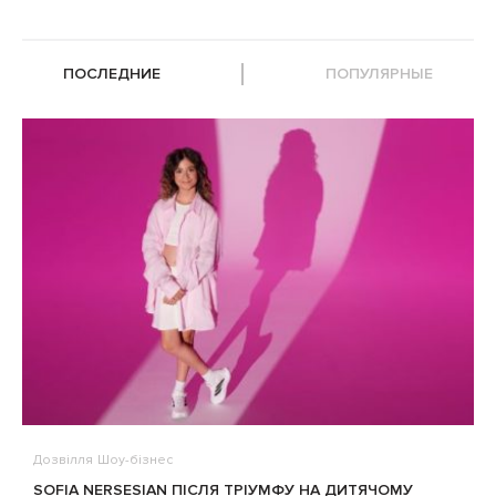
ПОСЛЕДНИЕ
ПОПУЛЯРНЫЕ
Дозвілля
Шоу-бізнес
В
SOFIA NERSESIAN ПІСЛЯ ТРІУМФУ НА ДИТЯЧОМУ
A