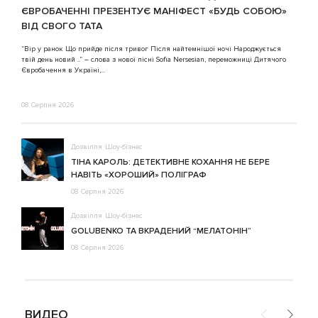
ЄВРОБАЧЕННІ ПРЕЗЕНТУЄ МАНІФЕСТ «БУДЬ СОБОЮ»
ВІД СВОГО ТАТА
3
“Вір у ранок Що прийде після тривог Після найтемнішої ночі Народжується
твій день новий ..” – слова з нової пісні Sofia Nersesian, переможниці Дитячого
Євробачення в Україні,...
08 Серпня 2026
Дозвілля
Шоу-бізнес
ТІНА КАРОЛЬ: ДЕТЕКТИВНЕ КОХАННЯ НЕ БЕРЕ
НАВІТЬ «ХОРОШИЙ» ПОЛІГРАФ
08 Серпня 2026
Дозвілля
Шоу-бізнес
GOLUBENKO ТА ВКРАДЕНИЙ “МЕЛАТОНІН”
08 Серпня 2026
ВИДЕО