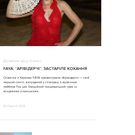
Дозвілля
Шоу-бізнес
ВІДЕО
FAYA: “АРІВІДЕРЧІ”, ЗАСТАРІЛЕ КОХАННЯ
ALINA TIM
Співачка з Харкова FAYA презентувала «Арівідерчі» — свій
перший сингл, випущений у співпраці з музичним
31 Липня 2026
лейблом Fox Lab. Емоційний танцювальний трек із
яскравими іспанськими...
04 Серпня 2026