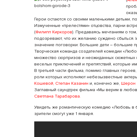
проб
оказ
Герои остаются со своими маленькими детьми, по
Измученные «прелестями» отцовства, парни встр
(
Филипп Киркоров
). Предаваясь мечтаниям о том
подозревают, что их желанию суждено сбыться. 
значение поговорки: Большие дети – большие 
Творческая команда создателей комедии «Любов
множество сюрпризов и неожиданных сюжетных 
веселых приключений и препятствий, которые им
В третьей части фильма, помимо главных герое
роли которых исполняют небезызвестные актер
Кошевой, Степан Казанин
и, конечно же,
Шерон 
Заглавный саундтрек фильма «Мы верим в любовь
Светлана Тарабарова.
Увидеть же романтическую комедию «Любовь в б
зрители смогут уже 1 января.