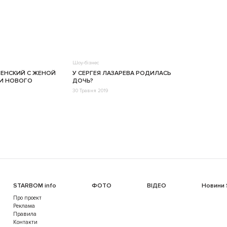
Шоу-бізнес
ЕНСКИЙ С ЖЕНОЙ
У СЕРГЕЯ ЛАЗАРЕВА РОДИЛАСЬ
И НОВОГО
ДОЧЬ?
30 Травня 2019
STARBOM info
ФОТО
ВІДЕО
Новини
Про проект
Реклама
Правила
Контакти