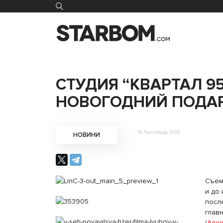
СТУДИЯ “КВАРТАЛ 9
НОВОГОДНИЙ ПОДАР
19 Листопада 2013
НОВИНИ
Съем
и до
посл
глав
(
Алек