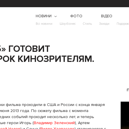
НОВИНИ
ФОТО
ВІДЕО
Всі новини
Шоу-бізнес
Стиль
Заходи
Подорож
5» ГОТОВИТ
ОК КИНОЗРИТЕЛЯМ.
ки фильма проходили в США и России с конца января
 июня 2013 года. По сюжету фильма с момента
едних событий проходит несколько лет, и теперь
ные герои Игорь (
Владимир Зеленский
), Артем
сей Чадов
) и Сауна (
Вилле Хаапасало
) сталкиваются с