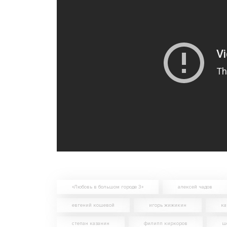
«Любовь в большом городе 3»
алексей чадов
евгений кошевой
игорь жижикин
ка
степан казанин
филипп киркоров
ш