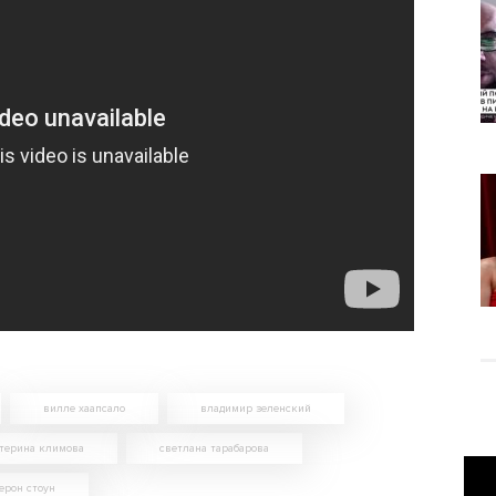
вилле хаапсало
владимир зеленский
терина климова
светлана тарабарова
ерон стоун