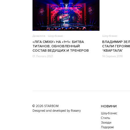
Дозвілля
Шоу-бізнес
Шоу-бізнес
«ЛІГА СМІХУ» НА «1+1»: БИТВА
ВЛАДИМИР ЗЕЛ
ТИТАНОВ, ОБНОВЛЕННЫЙ
СТАЛИ ГЕРОЯМ
СОСТАВ ВЕДУЩИХ И ТРЕНЕРОВ
“КВАРТАЛА”
01 Лютого 2021
14 Серпня 2019
© 2026 STARBOM
НОВИНИ
Designed and developed by Rossery
Шоу-бізнес
Стиль
Заходи
Подорожі