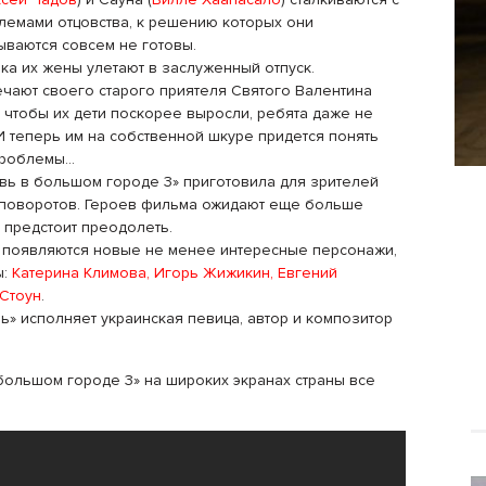
лемами отцовства, к решению которых они
ываются совсем не готовы.
ка их жены улетают в заслуженный отпуск.
ечают своего старого приятеля Святого Валентина
, чтобы их дети поскорее выросли, ребята даже не
И теперь им на собственной шкуре придется понять
проблемы…
ь в большом городе 3» приготовила для зрителей
поворотов. Героев фильма ожидают еще больше
 предстоит преодолеть.
в, появляются новые не менее интересные персонажи,
ы:
Катерина Климова, Игорь Жижикин, Евгений
Стоун
.
» исполняет украинская певица, автор и композитор
ольшом городе 3» на широких экранах страны все