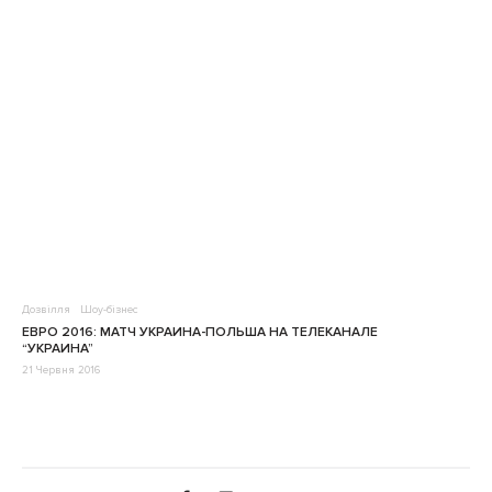
Дозвілля
Шоу-бізнес
ЕВРО 2016: МАТЧ УКРАИНА-ПОЛЬША НА ТЕЛЕКАНАЛЕ
“УКРАИНА”
21 Червня 2016