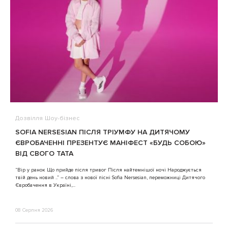
Дозвілля
Шоу-бізнес
В
SOFIA NERSESIAN ПІСЛЯ ТРІУМФУ НА ДИТЯЧОМУ
A
ЄВРОБАЧЕННІ ПРЕЗЕНТУЄ МАНІФЕСТ «БУДЬ СОБОЮ»
ВІД СВОГО ТАТА
3
“Вір у ранок Що прийде після тривог Після найтемнішої ночі Народжується
твій день новий ..” – слова з нової пісні Sofia Nersesian, переможниці Дитячого
Євробачення в Україні,...
08 Серпня 2026