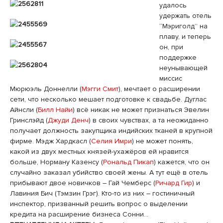
удалось
удержать отель
“Мэриголд” на
плаву, и теперь
он, при
поддержке
неунывающей
миссис
Мюрюэль Доннелли (
Мэгги Смит
), мечтает о расширении
сети, что несколько мешает подготовке к свадьбе. Дуглас
Айнсли (
Билл Найи
) всё никак не может признаться Эвелин
Гринслэйд (
Джуди Денч
) в своих чувствах, а та неожиданно
получает должность закупщика индийских тканей в крупной
фирме. Мэдж Хардкасл (
Селия Имри
) не может понять,
какой из двух местных князей-ухажёров ей нравится
больше, Норману Казенсу (
Рональд Пикап
) кажется, что он
случайно заказал убийство своей жены. А тут ещё в отель
прибывают двое новичков – Гай Чемберс (
Ричард Гир
) и
Лавиния Бич (Тэмзин Грэг). Кто-то из них – гостиничный
инспектор, призванный решить вопрос о выделении
кредита на расширение бизнеса Сонни…