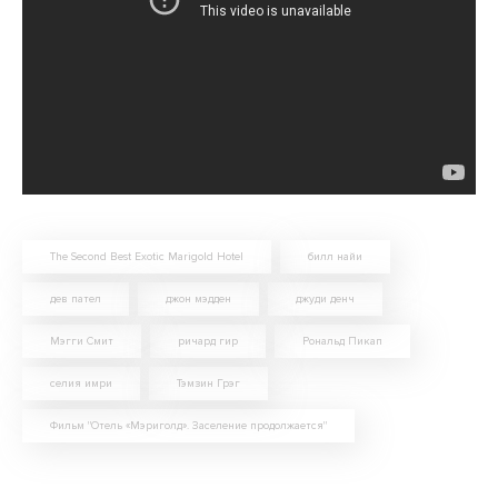
The Second Best Exotic Marigold Hotel
билл найи
дев пател
джон мэдден
джуди денч
Мэгги Смит
ричард гир
Рональд Пикап
селия имри
Тэмзин Грэг
Фильм "Отель «Мэриголд». Заселение продолжается"