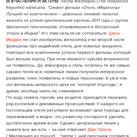
ВПЕЧАТЛЕНИЯ И АКТЕРЫ:
Лесли Фелперин (The Hollywood
Reporter) написала:
“Сиквел фильма «Отель «Мэриголд»:
Лучший из экзотических» – довольно ленивая попытка
выехать на успехе оригинальной картины 2011 года о группе
британских пенсионеров, отправившихся в бессрочный
отпуск в Индию”
. И с этим нельзя не согласиться.
Джон
Мэдден
не стал изобретать велосипед и во второй части
франшизы про индийский отель для пожилых аккуратно
повторил все компоненты успеха первого фильма, который
был весьма хорош. При этом никакого чувства вторичности
не появилось. Да, атмосфера и стиль остались те же самые,
однако почти все сюжетные линии получили интересное
развитие, плюс появились и новые персонажи. А уж в том,
что ветераны актёрского цеха не “испортят борозды”, я
думаю, вообще никто не сомневался.
По ходу сюжета героям, как водится, приходится пережить
ряд коллизий и диковинных происшествий. У каждого из
постояльцев отеля регулярно возникают свои поводы для
переживаний, и видно, что режиссер постарался уделить
достаточное время всем. Однако центральная линия у
сюжета все же есть – за неё отвечают
Дев Патель
(“Миллионер из трущоб”, “Чаппи”), чей персонаж готовится