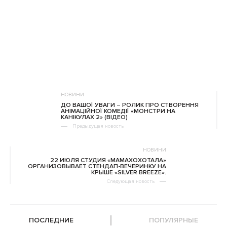
НОВИНИ
ДО ВАШОЇ УВАГИ – РОЛИК ПРО СТВОРЕННЯ
АНІМАЦІЙНОЇ КОМЕДІЇ «МОНСТРИ НА
КАНІКУЛАХ 2» (ВІДЕО)
Предыдущая новость
НОВИНИ
22 ИЮЛЯ СТУДИЯ «МАМАХОХОТАЛА»
ОРГАНИЗОВЫВАЕТ СТЕНДАП-ВЕЧЕРИНКУ НА
КРЫШЕ «SILVER BREEZE».
Следующая новость
ПОСЛЕДНИЕ
ПОПУЛЯРНЫЕ