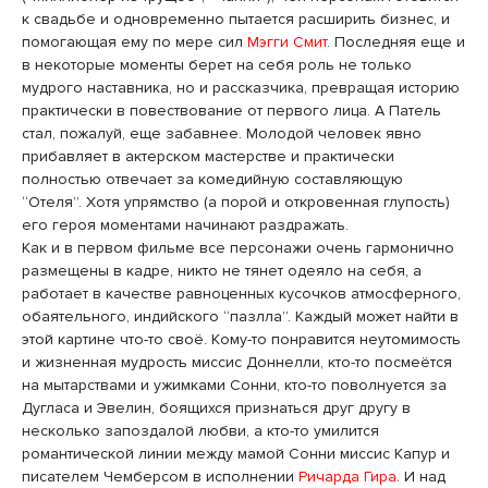
к свадьбе и одновременно пытается расширить бизнес, и
помогающая ему по мере сил
Мэгги Смит
. Последняя еще и
в некоторые моменты берет на себя роль не только
мудрого наставника, но и рассказчика, превращая историю
практически в повествование от первого лица. А Патель
стал, пожалуй, еще забавнее. Молодой человек явно
прибавляет в актерском мастерстве и практически
полностью отвечает за комедийную составляющую
“Отеля”. Хотя упрямство (а порой и откровенная глупость)
его героя моментами начинают раздражать.
Как и в первом фильме все персонажи очень гармонично
размещены в кадре, никто не тянет одеяло на себя, а
работает в качестве равноценных кусочков атмосферного,
обаятельного, индийского “пазлла”. Каждый может найти в
этой картине что-то своё. Кому-то понравится неутомимость
и жизненная мудрость миссис Доннелли, кто-то посмеётся
на мытарствами и ужимками Сонни, кто-то поволнуется за
Дугласа и Эвелин, боящихся признаться друг другу в
несколько запоздалой любви, а кто-то умилится
романтической линии между мамой Сонни миссис Капур и
писателем Чемберсом в исполнении
Ричарда Гира
. И над