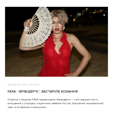
Дозвілля
Шоу-бізнес
В
FAYA: “АРІВІДЕРЧІ”, ЗАСТАРІЛЕ КОХАННЯ
A
Співачка з Харкова FAYA презентувала «Арівідерчі» — свій перший сингл,
випущений у співпраці з музичним лейблом Fox Lab. Емоційний танцювальний
3
трек із яскравими іспанськими...