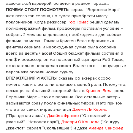
адвокатской карьерой, остается в родном городе…
ПОЧЕМУ СТОИТ ПОСМОТРЕТЬ:
сериал “Вероника Марс”
шел всего три сезона, но сумел приобрести массу
поклонников. Когда режиссер
Роб Томас
решил сделать
полнометражный фильм, продюсеры поставили условие –
собрать 2 миллиона долларов, необходимые для съёмок
фильма, за месяц. Томас и Кристен Белл обратились к
фанатам сериала, и необходимая сумма была собрана
всего за десять часов! Общий бюджет фильма составил 6
млн.$ и режиссер, он же постоянный сценарист Роб Томас,
основательно переделал сюжет. Более того – популярные
персонажи обрели новую судьбу…
ВПЕЧАТЛЕНИЯ И АКТЕРЫ:
сказать об актерах особо
нечего, как и о исполнительнице главной роли. Потому-что,
несмотря на большой актерский багаж
Кристен Белл
, роль
Вероники Марс – это ее вершина. Все остальные актеры
забываются сразу после финальных титров. И это при том,
что в этих самых титрах значатся
Джеми Ли Кертис
(“Правдивая ложь”),
Джеймс Франко
(“Оз великий и
ужасный”, “Человек-паук”),
Джерри О’Коннелл
(“Кенгуру
Джекпот”, сериал “Скользящие”) и даже
Аманда Сайфред