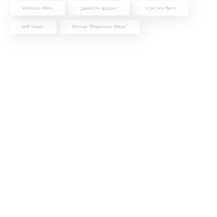
Veronica Mars
джейсон доринг
кристен белл
роб томас
Фильм "Вероника Марс"