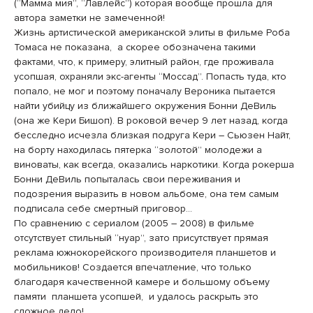
(“Мамма мия”, “Лавлейс”) которая вообще прошла для
автора заметки не замеченной!
Жизнь артистической американской элиты в фильме Роба
Томаса не показана, а скорее обозначена такими
фактами, что, к примеру, элитный район, где проживала
усопшая, охраняли экс-агенты “Моссад”. Попасть туда, кто
попало, не мог и поэтому поначалу Вероника пытается
найти убийцу из ближайшего окружения Бонни ДеВиль
(она же Кери Бишоп). В роковой вечер 9 лет назад, когда
бесследно исчезла близкая подруга Кери – Сьюзен Найт,
на борту находилась пятерка “золотой” молодежи а
виноваты, как всегда, оказались наркотики. Когда рокерша
Бонни ДеВиль попыталась свои переживания и
подозрения выразить в новом альбоме, она тем самым
подписала себе смертный приговор…
По сравнению с сериалом (2005 – 2008) в фильме
отсутствует стильный “нуар”, зато присутствует прямая
реклама южнокорейского производителя планшетов и
мобильников! Создается впечатление, что только
благодаря качественной камере и большому объему
памяти планшета усопшей, и удалось раскрыть это
сложное дело!