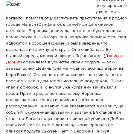
популярностью
у юношей.
Когда-то, помогая отцу распутывать преступления в родном
городе Нептун (Cан-Диего), в семейном детективном
агентстве, Вероника понимала, что это не будет длиться
вечно. Уехав в Нью-Йорк, она получила возможность стать
адвокатом в хорошей фирме, и была уверена, что
вырвалась из замкнутого круга. Она ошибалась. Ее
бывший парень, морской офицер Логан Экхолз (
Джейсон
Доринг
) обвиняется в убийстве своей подруги — рок-
звезды Бонни ДеВиль (она же – одноклассница Вероники
Кери Бишоп). Он давно с ней расстался, но пришел по ее
просьбе к ней в дом, чтобы морально поддержать. Выпил,
упал в обморок, а очнулся уже когда ему зачитывали
права. Приняв решение помочь ему, Вероника
возвращается в Нептун и начинает собственное
расследование. Внезапно она оказывается в самой гуще
событий, окруженная друзьями и врагами. Ей становится
ясно, что Логана подставили и причиной убийства ДеВиль
стали события на яхте 9 лет назад, когда пропала ее
близкая подруга Сьюзен Найт. И Вероника, рискуя