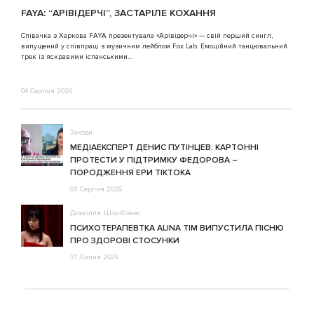
FAYA: “АРІВІДЕРЧІ”, ЗАСТАРІЛЕ КОХАННЯ
A
Співачка з Харкова FAYA презентувала «Арівідерчі» — свій перший сингл,
випущений у співпраці з музичним лейблом Fox Lab. Емоційний танцювальний
3
трек із яскравими іспанськими...
04 Серпня 2026
Заходи
МЕДІАЕКСПЕРТ ДЕНИС ПУТІНЦЕВ: КАРТОННІ
ПРОТЕСТИ У ПІДТРИМКУ ФЕДОРОВА –
ПОРОДЖЕННЯ ЕРИ ТІКТОКА
03 Серпня 2026
Дозвілля
Шоу-бізнес
ПСИХОТЕРАПЕВТКА ALINA TIM ВИПУСТИЛА ПІСНЮ
ПРО ЗДОРОВІ СТОСУНКИ
31 Липня 2026