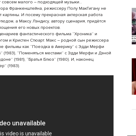
ет совсем малого – подходящей музыки…
ктора Франкенштейна, режиссеру Полу МакГигану не
 картины. И посему прекрасная актерская работа
юдом, а Максу Лэндису, автору сценария, придётся
лощения его новых проектов.
сценариев фантастического фильма “Хроника” и
ом и Кристен Стюарт. Макс – родной сын режиссера
ные фильмы как “Поездка в Америку” с Эдди Мерфи
а” (1983), “Поменяться местами” с Эдди Мерфи и Дэной
не” (1981), “Братья Блюз” (1980). И, наконец,
” (1983).