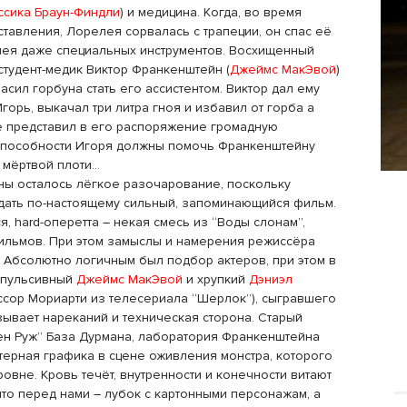
сика Браун-Финдли
) и медицина. Когда, во время
ставления, Лорелея сорвалась с трапеции, он спас её
мея даже специальных инструментов. Восхищенный
 студент-медик Виктор Франкенштейн (
Джеймс МакЭвой
)
асил горбуна стать его ассистентом. Виктор дал ему
горь, выкачал три литра гноя и избавил от горба а
е представил в его распоряжение громадную
способности Игоря должны помочь Франкенштейну
з мёртвой плоти…
ны осталось лёгкое разочарование, поскольку
дать по-настоящему сильный, запоминающийся фильм.
я, hard-оперетта – некая смесь из “Воды слонам”,
ильмов. При этом замыслы и намерения режиссёра
 Абсолютно логичным был подбор актеров, при этом в
мпульсивный
Джеймс МакЭвой
и хрупкий
Дэниэл
сор Мориарти из телесериала “Шерлок”), сыгравшего
ывает нареканий и техническая сторона. Старый
ен Руж” База Дурмана, лаборатория Франкенштейна
ерная графика в сцене оживления монстра, которого
вне. Кровь течёт, внутренности и конечности витают
что перед нами – лубок с картонными персонажам, а