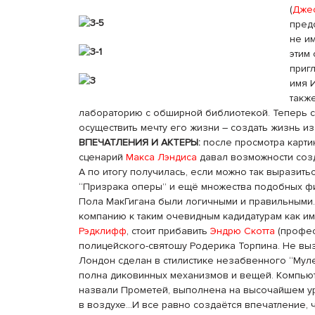
(
Джес
пред
не и
этим
пригл
имя И
такж
лабораторию с обширной библиотекой. Теперь 
осуществить мечту его жизни – создать жизнь и
ВПЕЧАТЛЕНИЯ И АКТЕРЫ:
после просмотра карти
сценарий
Макса Лэндиса
давал возможности соз
А по итогу получилась, если можно так выразитьс
“Призрака оперы” и ещё множества подобных ф
Пола МакГигана были логичными и правильными.
компанию к таким очевидным кадидатурам как и
Рэдклифф
, стоит прибавить
Эндрю Скотта
(профес
полицейского-святошу Родерика Торпина. Не выз
Лондон сделан в стилистике незабвенного “Мул
полна диковинных механизмов и вещей. Компьют
назвали Прометей, выполнена на высочайшем уро
в воздухе…И все равно создаётся впечатление, 