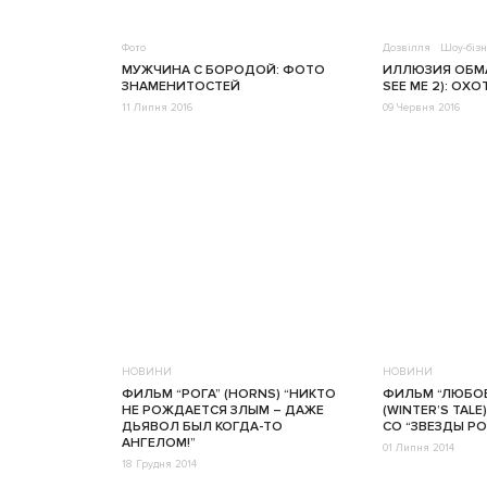
Фото
Дозвілля
Шоу-бізн
МУЖЧИНА С БОРОДОЙ: ФОТО
ИЛЛЮЗИЯ ОБМА
ЗНАМЕНИТОСТЕЙ
SEE ME 2): ОХО
11 Липня 2016
09 Червня 2016
НОВИНИ
НОВИНИ
ФИЛЬМ “РОГА” (HORNS) “НИКТО
ФИЛЬМ “ЛЮБОВ
НЕ РОЖДАЕТСЯ ЗЛЫМ – ДАЖЕ
(WINTER’S TAL
ДЬЯВОЛ БЫЛ КОГДА-ТО
СО “ЗВЕЗДЫ Р
АНГЕЛОМ!”
01 Липня 2014
18 Грудня 2014