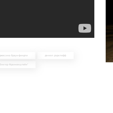
джессика браун-финдли
дэниэл рэдклифф
Виктор Франкенштейн"