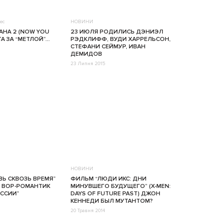
ес
НОВИНИ
НА 2 (NOW YOU
23 ИЮЛЯ РОДИЛИСЬ ДЭНИЭЛ
ТА ЗА “МЕТЛОЙ”…
РЭДКЛИФФ, ВУДИ ХАРРЕЛЬСОН,
СТЕФАНИ СЕЙМУР, ИВАН
ДЕМИДОВ
23 Липня 2015
НОВИНИ
Ь СКВОЗЬ ВРЕМЯ”
ФИЛЬМ “ЛЮДИ ИКС: ДНИ
E) ВОР-РОМАНТИК
МИНУВШЕГО БУДУЩЕГО” (X-MEN:
ОССИИ”
DAYS OF FUTURE PAST) ДЖОН
КЕННЕДИ БЫЛ МУТАНТОМ?
20 Травня 2014