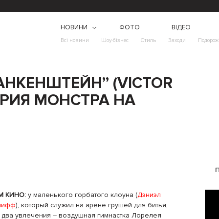
НОВИНИ
ФОТО
ВІДЕО
Всі новини
Шоу-бізнес
Стиль
Заходи
Подорож
НКЕНШТЕЙН” (VICTOR
ОРИЯ МОНСТРА НА
М КИНО:
у маленького горбатого клоуна (
Дэниэл
лифф
), который служил на арене грушей для битья,
 два увлечения – воздушная гимнастка Лорелея