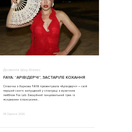
Дозвілля
Шоу-бізнес
ВІДЕО
FAYA: “АРІВІДЕРЧІ”, ЗАСТАРІЛЕ КОХАННЯ
ALINA TIM
Співачка з Харкова FAYA презентувала «Арівідерчі» — свій
перший сингл, випущений у співпраці з музичним
31 Липня 2026
лейблом Fox Lab. Емоційний танцювальний трек із
яскравими іспанськими...
04 Серпня 2026