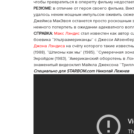
чтобы превратиться в оперетту фильму недоста
РЕЗЮМЕ:
в отличие от героя своего фильма, Ви
удалось неким мощным импульсом оживить сюжет
Джеймса МакЭвоя останется просто роскошным эт
немного потерпеть в ожидании адекватного воп
СПРАВКА:
Макс Лэндис
стал известен как автор 
боевика “Ультраамериканцы” с Джесси Айзенберг
Джона Лэндиса
на счёту которого такие извест
(1988), “Шпионы как мы” (1985), “Сумеречная зон
Экройдом (1983), “Американский оборотень в Лондо
знаменитый видеоклип Майкла Джексона “Триллер
Специально для STARBOM.com Николай Лежнев