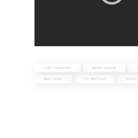
Victor Frankenstein
джеймс макэвой
Макс Лэндис
Пол МакГиган
Фильм "