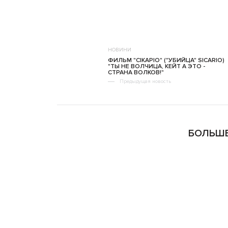
НОВИНИ
ФИЛЬМ "СІКАРІО" ("УБИЙЦА" SICARIO)
"ТЫ НЕ ВОЛЧИЦА, КЕЙТ А ЭТО -
СТРАНА ВОЛКОВ!"
Предыдущая новость
БОЛЬШЕ