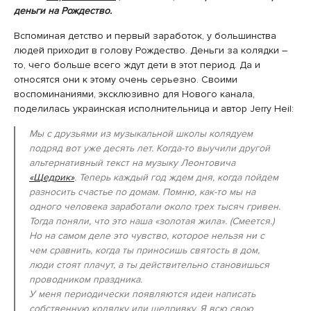
деньги на Рождество.
Вспоминая детство и первый заработок, у большинства
людей приходит в голову Рождество. Деньги за колядки –
то, чего больше всего ждут дети в этот период. Да и
относятся они к этому очень серьезно. Своими
воспоминаниями, эксклюзивно для Нового канала,
поделилась украинская исполнительница и автор Jerry Heil:
Мы с друзьями из музыкальной школы колядуем
подряд вот уже десять лет. Когда-то выучили другой
альтернативный текст на музыку Леонтовича
«Щедрик»
. Теперь каждый год ждем дня, когда пойдем
разносить счастье по домам. Помню, как-то мы на
одного человека заработали около трех тысяч гривен.
Тогда поняли, что это наша «золотая жила». (Смеется.)
Но на самом деле это чувство, которое нельзя ни с
чем сравнить, когда ты приносишь святость в дом,
люди стоят плачут, а ты действительно становишься
проводником праздника.
У меня периодически появляются идеи написать
собственную колядку или щедривку. Я всю свою