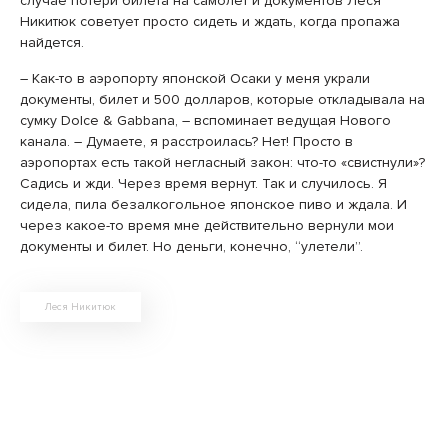
случае потери билета на самолет и документов Леся
Никитюк советует просто сидеть и ждать, когда пропажа
найдется.
– Как-то в аэропорту японской Осаки у меня украли
документы, билет и 500 долларов, которые откладывала на
сумку Dolce & Gabbana, – вспоминает ведущая Нового
канала. – Думаете, я расстроилась? Нет! Просто в
аэропортах есть такой негласный закон: что-то «свистнули»?
Садись и жди. Через время вернут. Так и случилось. Я
сидела, пила безалкогольное японское пиво и ждала. И
через какое-то время мне действительно вернули мои
документы и билет. Но деньги, конечно, “улетели”.
Леся Никитюк