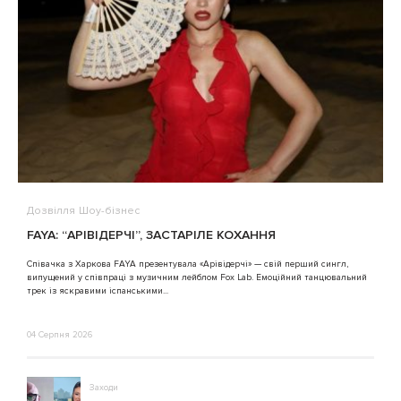
Дозвілля
Шоу-бізнес
В
FAYA: “АРІВІДЕРЧІ”, ЗАСТАРІЛЕ КОХАННЯ
A
Співачка з Харкова FAYA презентувала «Арівідерчі» — свій перший сингл,
випущений у співпраці з музичним лейблом Fox Lab. Емоційний танцювальний
3
трек із яскравими іспанськими...
04 Серпня 2026
Заходи