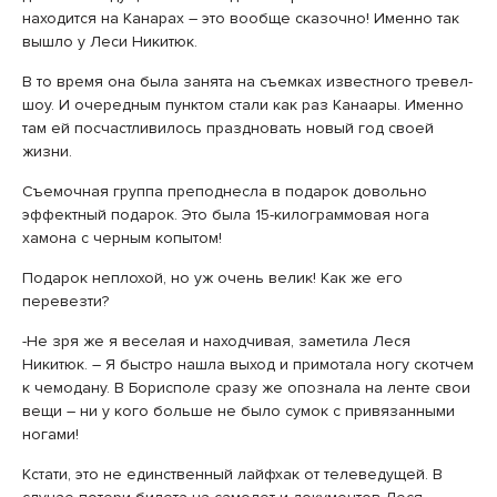
находится на Канарах – это вообще сказочно! Именно так
вышло у Леси Никитюк.
В то время она была занята на съемках известного тревел-
шоу. И очередным пунктом стали как раз Канаары. Именно
там ей посчастливилось праздновать новый год своей
жизни.
Съемочная группа преподнесла в подарок довольно
эффектный подарок. Это была 15-килограммовая нога
хамона с черным копытом!
Подарок неплохой, но уж очень велик! Как же его
перевезти?
-Не зря же я веселая и находчивая, заметила Леся
Никитюк. – Я быстро нашла выход и примотала ногу скотчем
к чемодану. В Борисполе сразу же опознала на ленте свои
вещи – ни у кого больше не было сумок с привязанными
ногами!
Кстати, это не единственный лайфхак от телеведущей. В