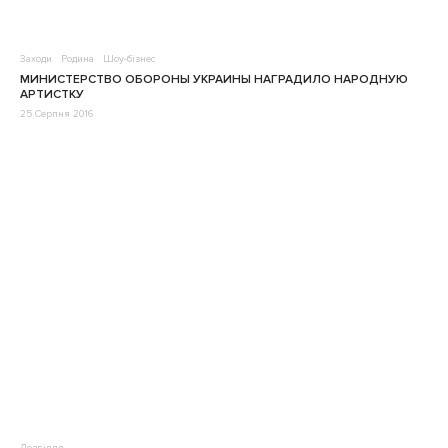
Заходи
Родина
Шоу-бізнес
МИНИСТЕРСТВО ОБОРОНЫ УКРАИНЫ НАГРАДИЛО НАРОДНУЮ
АРТИСТКУ
25 Серпня 2016
Дозвілля