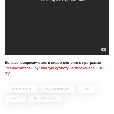
Больше юмористического видео смотрите в программе
“Мамахохотала-шоу”
каждую субботу на телеканале НЛО
TV.
виталий кличко
Мамахохотала-шоу
мвф
нло тв
Петро Порошенко