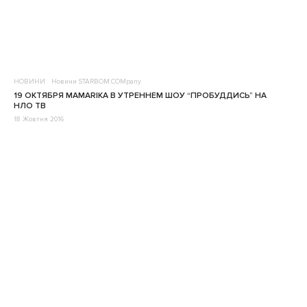
НОВИНИ
Новини STARBOM.COMpany
19 ОКТЯБРЯ MAMARIKA В УТРЕННЕМ ШОУ “ПРОБУДДИСЬ” НА
НЛО ТВ
18 Жовтня 2016