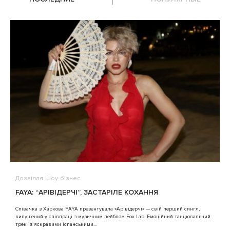
Дозвілля
Шоу-бізнес
В
FAYA: “АРІВІДЕРЧІ”, ЗАСТАРІЛЕ КОХАННЯ
A
Співачка з Харкова FAYA презентувала «Арівідерчі» — свій перший сингл,
випущений у співпраці з музичним лейблом Fox Lab. Емоційний танцювальний
3
трек із яскравими іспанськими...