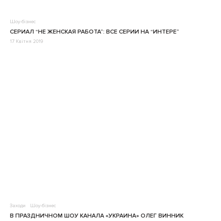
Шоу-бізнес
СЕРИАЛ “НЕ ЖЕНСКАЯ РАБОТА”: ВСЕ СЕРИИ НА “ИНТЕРЕ”
17 Квітня 2019
Заходи
Шоу-бізнес
В ПРАЗДНИЧНОМ ШОУ КАНАЛА «УКРАИНА» ОЛЕГ ВИННИК