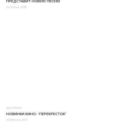
ПРЕДСТАВИТ НОВУЮ ПЕСНЮ
24 Липня 2018
Шоу-бізнес
НОВИНКИ КИНО: “ПЕРЕКРЕСТОК”
15 Лютого 2017