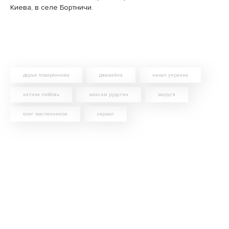
Киева, в селе Бортничи.
дарья повереннова
джамайка
канал украина
катина любовь
максим рудугин
маруся
олег масленников
сериал