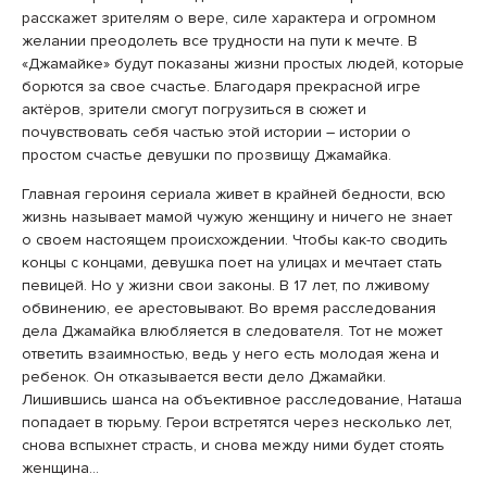
расскажет зрителям о вере, силе характера и огромном
желании преодолеть все трудности на пути к мечте. В
«Джамайке» будут показаны жизни простых людей, которые
борются за свое счастье. Благодаря прекрасной игре
актёров, зрители смогут погрузиться в сюжет и
почувствовать себя частью этой истории – истории о
простом счастье девушки по прозвищу Джамайка.
Главная героиня сериала живет в крайней бедности, всю
жизнь называет мамой чужую женщину и ничего не знает
о своем настоящем происхождении. Чтобы как-то сводить
концы с концами, девушка поет на улицах и мечтает стать
певицей. Но у жизни свои законы. В 17 лет, по лживому
обвинению, ее арестовывают. Во время расследования
дела Джамайка влюбляется в следователя. Тот не может
ответить взаимностью, ведь у него есть молодая жена и
ребенок. Он отказывается вести дело Джамайки.
Лишившись шанса на объективное расследование, Наташа
попадает в тюрьму. Герои встретятся через несколько лет,
снова вспыхнет страсть, и снова между ними будет стоять
женщина…