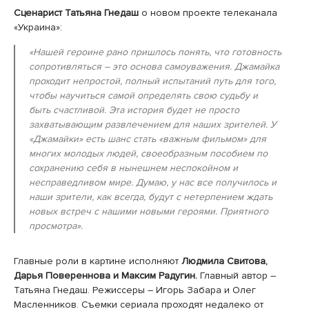
Сценарист Татьяна Гнедаш
о новом проекте телеканала
«Украина»:
«Нашей героине рано пришлось понять, что готовность
сопротивляться – это основа самоуважения. Джамайка
проходит непростой, полный испытаний путь для того,
чтобы научиться самой определять свою судьбу и
быть счастливой. Эта история будет не просто
захватывающим развлечением для наших зрителей. У
«Джамайки» есть шанс стать «важным фильмом» для
многих молодых людей, своеобразным пособием по
сохранению себя в нынешнем неспокойном и
несправедливом мире. Думаю, у нас все получилось и
наши зрители, как всегда, будут с нетерпением ждать
новых встреч с нашими новыми героями. Приятного
просмотра»
.
Главные роли в картине исполняют
Людмила Свитова,
Дарья Повереннова и Максим Радугин.
Главный автор –
Татьяна Гнедаш. Режиссеры – Игорь Забара и Олег
Масленников. Съемки сериала проходят недалеко от