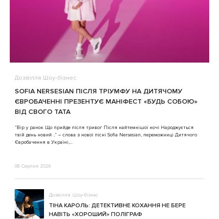
Дозвілля
Шоу-бізнес
В
SOFIA NERSESIAN ПІСЛЯ ТРІУМФУ НА ДИТЯЧОМУ
A
ЄВРОБАЧЕННІ ПРЕЗЕНТУЄ МАНІФЕСТ «БУДЬ СОБОЮ»
ВІД СВОГО ТАТА
3
“Вір у ранок Що прийде після тривог Після найтемнішої ночі Народжується
твій день новий ..” – слова з нової пісні Sofia Nersesian, переможниці Дитячого
Євробачення в Україні,...
08 Серпня 2026
Дозвілля
Шоу-бізнес
ТІНА КАРОЛЬ: ДЕТЕКТИВНЕ КОХАННЯ НЕ БЕРЕ
НАВІТЬ «ХОРОШИЙ» ПОЛІГРАФ