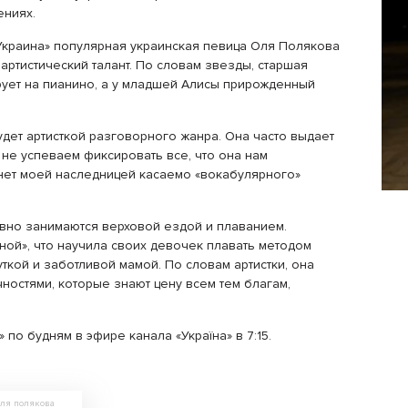
ениях.
Украина» популярная украинская певица Оля Полякова
 артистический талант. По словам звезды, старшая
рует на пианино, а у младшей Алисы прирожденный
будет артисткой разговорного жанра. Она часто выдает
 не успеваем фиксировать все, что она нам
анет моей наследницей касаемо «вокабулярного»
тивно занимаются верховой ездой и плаванием.
ной», что научила своих девочек плавать методом
уткой и заботливой мамой. По словам артистки, она
ностями, которые знают цену всем тем благам,
 по будням в эфире канала «Україна» в 7:15.
оля полякова