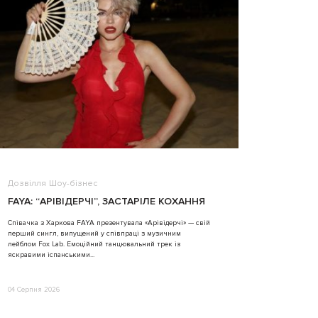
Дозвілля
Шоу-бізнес
ВІДЕО
FAYA: “АРІВІДЕРЧІ”, ЗАСТАРІЛЕ КОХАННЯ
ALINA TIM
Співачка з Харкова FAYA презентувала «Арівідерчі» — свій
перший сингл, випущений у співпраці з музичним
31 Липня 2026
лейблом Fox Lab. Емоційний танцювальний трек із
яскравими іспанськими...
04 Серпня 2026