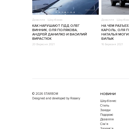
Дозвілля
Шоу-бізнес
Дозвілля
Шоу-бізн
КАК НАРУШАЮТ ПДД ОЛЕГ
НА ЧЕМ РАЗЪЕ
ВИННИК, ОЛЯ ПОЛЯКОВА,
КАРОЛЬ, ОЛЯ П
АНДРЕЙ ДАНИЛКО И ВАСИЛИЙ
НАТАЛЬЯ МОГИ
ВИРАСТЮК
БИЛЫК
20 Вересня 2021
16 Березня 2021
© 2026 STARBOM
НОВИНИ
Designed and developed by Rossery
Шоу-бізнес
Стиль
Заходи
Подорожі
Дозвілля
Cім’я
Здоров’я