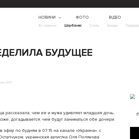
НОВИНИ
ФОТО
ВІДЕО
Всі новини
Шоу-бізнес
Стиль
Заходи
Подорож
ЕДЕЛИЛА БУДУЩЕЕ
чня 2017
ца рассказала, чем ее и мужа удивляет младшая дочь,
хоже, догадывается, чем будут заниматься обе дочери.
в эфир по будням в 07:15 на канале «Украина», с
тапчуком, украинская артистка Оля Полякова