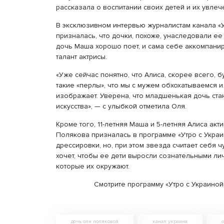
рассказала о воспитании своих детей и их увлеч
В эксклюзивном интервью журналистам канала «
призналась, что дочки, похоже, унаследовали ее
дочь Маша хорошо поет, и сама себе аккомпани
талант актрисы.
«Уже сейчас понятно, что Алиса, скорее всего, 
такие «перлы», что мы с мужем обхохатываемся и
изображает. Уверена, что младшенькая дочь ст
искусства», — с улыбкой отметила Оля.
Кроме того, 11-летняя Маша и 5-летняя Алиса ак
Полякова призналась в программе «Утро с Украи
дрессировки, но, при этом звезда считает себя ч
хочет, чтобы ее дети выросли сознательными лич
которые их окружают.
Смотрите программу «Утро с Украиной»
дочь оли поляковой
канал украина