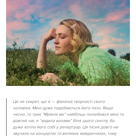
Це не секрет, що я — фанатка творчості свого
чоловіка. Мені дуже подобаються його пісні. Якщо
чесно, то трек “Мріяли ми” найбільш полюбився мені та
довгий час я “ходила колами” біля цього синглу, бо
дуже хотіла його собі у репертуар. Ця пісня довго не
звучала на концертах та великих майданчиках, тому