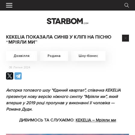
KEKELIA ПОКАЗАЛА СИНІВ У КЛІПІ НА ПІСНЮ
“МРІЯЛИ МИ”
Дозвілля
Родина
Шоу-бізнес
08 Липня 2024
Акторка топового шоу “Єдиний квартал”, співачка KEKELIA
презентує нову версію ніжного синглу “Мріяли ми”, який
вперше у 2019 році пролунав у виконанні її чоловіка —
Романа Дуди.
ДИВИМОСЬ ТА СЛУХАЄМО:
KEKELIA – Мріяли ми