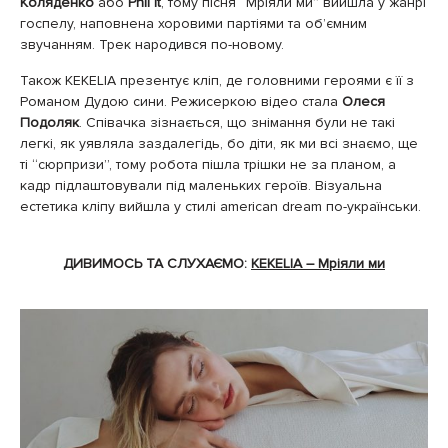
Коляденко
або
Phil It
, тому пісня “Мріяли ми” вийшла у жанрі
госпелу, наповнена хоровими партіями та об’ємним
звучанням. Трек народився по-новому.
Також KEKELIA презентує кліп, де головними героями є її з
Романом Дудою сини. Режисеркою відео стала
Олеся
Подоляк
. Співачка зізнається, що знімання були не такі
легкі, як уявляла заздалегідь, бо діти, як ми всі знаємо, ще
ті “сюрпризи”, тому робота пішла трішки не за планом, а
кадр підлаштовували під маленьких героїв. Візуальна
естетика кліпу вийшла у стилі аmerican dream по-українськи.
ДИВИМОСЬ ТА СЛУХАЄМО:
KEKELIA – Мріяли ми