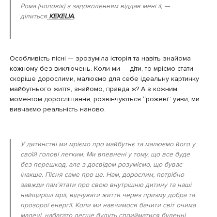
Рома (чоловік) з задоволенням віддав мені її, —
ділиться
KEKELIA
.
Особливість пісні — зрозуміла історія та навіть знайома
кожному без виключень. Коли ми — діти, то мріємо стати
скоріше дорослими, малюємо для себе ідеальну картинку
майбутнього життя, знайомо, правда ж? А з кожним
моментом дорослішання, розвінчуються “рожеві” уяви, ми
вивчаємо реальність наново.
У дитинстві ми мріємо про майбутнє та малюємо його у
своїй голові легким. Ми впевнені у тому, що все буде
без перешкод, але з досвідом розуміємо, що буває
інакше. Пісня саме про це. Нам, дорослим, потрібно
завжди пам’ятати про свою внутрішню дитину та наші
найщиріші мрії, відчувати життя через призму добра та
прозорої енергії. Коли ми навчимося бачити світ очима
малечі, набагато легше будуть сприйматися буденні