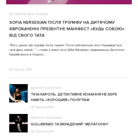
Дозвілля
Шоу-бізнес
В
SOFIA NERSESIAN ПІСЛЯ ТРІУМФУ НА ДИТЯЧОМУ
A
ЄВРОБАЧЕННІ ПРЕЗЕНТУЄ МАНІФЕСТ «БУДЬ СОБОЮ»
ВІД СВОГО ТАТА
3
“Вір у ранок Що прийде після тривог Після найтемнішої ночі Народжується
твій день новий ..” – слова з нової пісні Sofia Nersesian, переможниці Дитячого
Євробачення в Україні,...
08 Серпня 2026
Дозвілля
Шоу-бізнес
ТІНА КАРОЛЬ: ДЕТЕКТИВНЕ КОХАННЯ НЕ БЕРЕ
НАВІТЬ «ХОРОШИЙ» ПОЛІГРАФ
08 Серпня 2026
Дозвілля
Шоу-бізнес
GOLUBENKO ТА ВКРАДЕНИЙ “МЕЛАТОНІН”
08 Серпня 2026