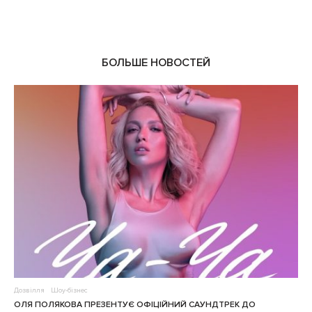
0
БОЛЬШЕ НОВОСТЕЙ
Дозвілля
Шоу-бізнес
ОЛЯ ПОЛЯКОВА ПРЕЗЕНТУЄ ОФІЦІЙНИЙ САУНДТРЕК ДО