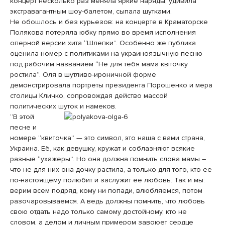
концерт несколько раз меняла яркие наряды, удивила
экстравагантным шоу-балетом, сыпала шутками.
Не обошлось и без курьезов: на концерте в Краматорске
Полякова потеряла юбку прямо во время исполнения
оперной версии хита “Шлепки”. Особенно же публика
оценила номер с политиками на украиноязычную песню
под рабочим названием “Не для тебя мама квіточку
ростила”. Оля в шутливо-ироничной форме
демонстрировала портреты президента Порошенко и мера
столицы Кличко, сопровождая действо массой
политических шуток и намеков.
“В этой
песне и
номере “квиточка” — это символ, это наша с вами страна,
Украина. Её, как девушку, кружат и соблазняют всякие
разные “ухажеры”. Но она должна помнить слова мамы –
что не для них она дочку растила, а только для того, кто ее
по-настоящему полюбит и заслужит ее любовь. Так и мы:
верим всем подряд, кому ни попади, влюбляемся, потом
разочаровываемся. А ведь должны помнить, что любовь
свою отдать надо только самому достойному, кто не
словом, а делом и личным примером завоюет сердце