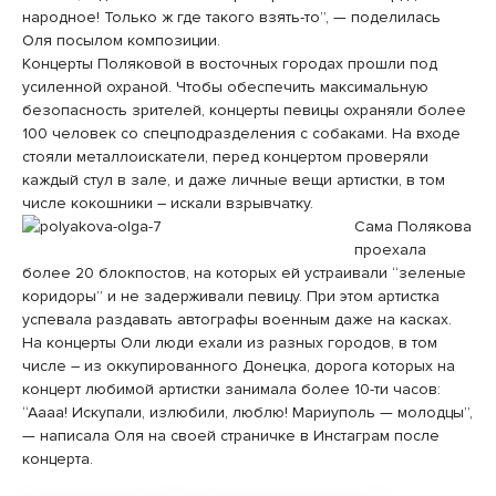
народное! Только ж где такого взять-то”, — поделилась
Оля посылом композиции.
Концерты Поляковой в восточных городах прошли под
усиленной охраной. Чтобы обеспечить максимальную
безопасность зрителей, концерты певицы охраняли более
100 человек со спецподразделения с собаками. На входе
стояли металлоискатели, перед концертом проверяли
каждый стул в зале, и даже личные вещи артистки, в том
числе кокошники – искали взрывчатку.
Сама Полякова
проехала
более 20 блокпостов, на которых ей устраивали “зеленые
коридоры” и не задерживали певицу. При этом артистка
успевала раздавать автографы военным даже на касках.
На концерты Оли люди ехали из разных городов, в том
числе – из оккупированного Донецка, дорога которых на
концерт любимой артистки занимала более 10-ти часов:
“Аааа! Искупали, излюбили, люблю! Мариуполь — молодцы”,
— написала Оля на своей страничке в Инстаграм после
концерта.