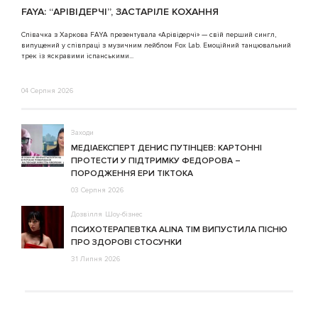
FAYA: “АРІВІДЕРЧІ”, ЗАСТАРІЛЕ КОХАННЯ
A
Співачка з Харкова FAYA презентувала «Арівідерчі» — свій перший сингл,
випущений у співпраці з музичним лейблом Fox Lab. Емоційний танцювальний
3
трек із яскравими іспанськими...
04 Серпня 2026
Заходи
МЕДІАЕКСПЕРТ ДЕНИС ПУТІНЦЕВ: КАРТОННІ
ПРОТЕСТИ У ПІДТРИМКУ ФЕДОРОВА –
ПОРОДЖЕННЯ ЕРИ ТІКТОКА
03 Серпня 2026
Дозвілля
Шоу-бізнес
ПСИХОТЕРАПЕВТКА ALINA TIM ВИПУСТИЛА ПІСНЮ
ПРО ЗДОРОВІ СТОСУНКИ
31 Липня 2026