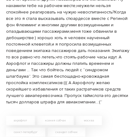
нахамили тебе на рабочем месте,неужели нельзя
спокойнее реагировать на чужую невоспитанность?Когда
все это я стала высказывать стюардессе вместе с Региной
фон Флемминг и многими другими возмущенными и
опаздывающими пассажирами,меня тоже обвинили в
дебоширстве:) хорошо хоть я человек наученный
постоянной клеветой,и я попросила возмущенных
поведением экипажа пассажиров дать показания. Экипажу
то все равно:что лететь,что стоять-рабочие часы идут. А
Аэрофлот и пассажиры должны платить временем и
деньгами … Так что бойтесь людей с “синдромом
шлагбаума”. Это самая беспощадно-кровожадная
прослойка комплексатиков:((( А Аэрофлоту желаю
скорейшего избавления от таких растратчиков средств
лучшего авиаперевозчика. Пропуск таймслота-это десятки
тысяч долларов штрафа для авиакомпании…:(“
аэрофлот
ксения собчак
москва
санкт-петербург
скандал собчак