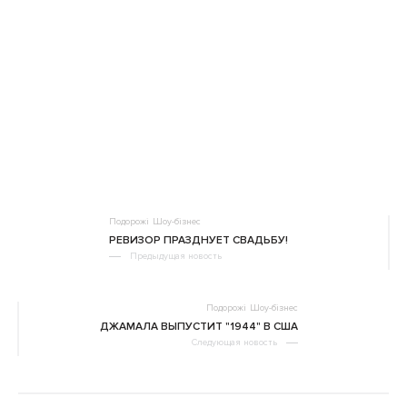
Подорожі
Шоу-бізнес
РЕВИЗОР ПРАЗДНУЕТ СВАДЬБУ!
Предыдущая новость
Подорожі
Шоу-бізнес
ДЖАМАЛА ВЫПУСТИТ "1944" В США
Следующая новость