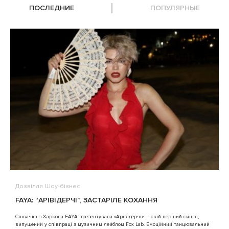
ПОСЛЕДНИЕ
ПОПУЛЯРНЫЕ
Дозвілля
Шоу-бізнес
В
FAYA: “АРІВІДЕРЧІ”, ЗАСТАРІЛЕ КОХАННЯ
A
Співачка з Харкова FAYA презентувала «Арівідерчі» — свій перший сингл,
випущений у співпраці з музичним лейблом Fox Lab. Емоційний танцювальний
3