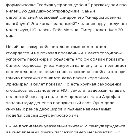
формулировке “собчак устроила дебош ” расскажу вам про
милейшую девушку-бортпроводника. Самый
отвратительный совковый синдром это “синдром хозяина
шлагбаума”. Это когда “маленький” человек вдруг получает
маленькую, НО власть. Рейс Москва -Питер ,полет: 1час 20
мин.
Некий пассажир действительно хамовато ответил
стюардессе и не показал посадочный. Вместо того,чтобы
успокоить пассажира и обьяснить ,что он обязан показать
билет,стюардесса тут же жалуется капитану ,а тот принимает
стремительное решение снять пассажира с рейса,и это при
том,что пассажир поняв,что дело пахнет керосином
,присмирел и билет показал. То есть хрупкая самооценка
стюрдессы восстановлена, НО : самолет задержан на два с
половиной часа при полетном времени в час,и Аэрофлот
заплатит кучу денег за пропущенный слот. Одно дело-
снимать с рейса дебоширов и пьяных невменяемых
людей,и совсем другое-просто хама.
Вы не воспитатели,уважаемый экипаж! И самоутверждаться
за счет времени других пассажиров-это мегахамство! Ну