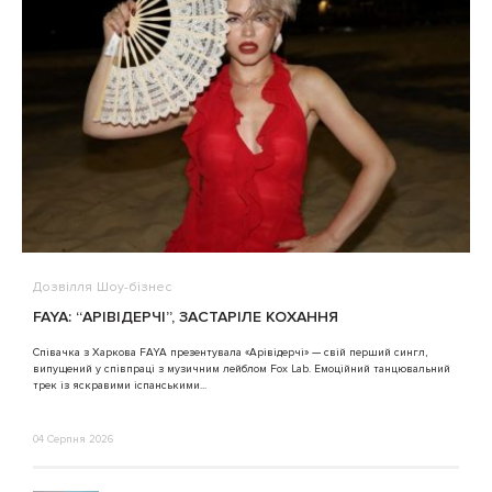
Дозвілля
Шоу-бізнес
В
FAYA: “АРІВІДЕРЧІ”, ЗАСТАРІЛЕ КОХАННЯ
A
Співачка з Харкова FAYA презентувала «Арівідерчі» — свій перший сингл,
випущений у співпраці з музичним лейблом Fox Lab. Емоційний танцювальний
3
трек із яскравими іспанськими...
04 Серпня 2026