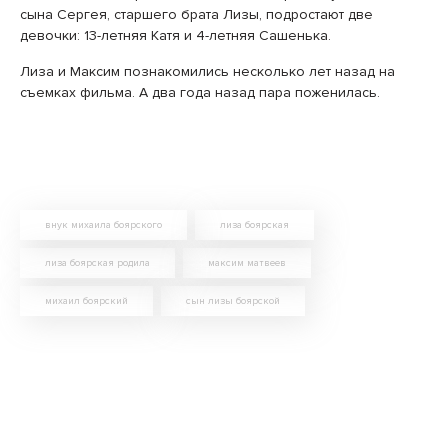
сына Сергея, старшего брата Лизы, подростают две
девочки: 13-летняя Катя и 4-летняя Сашенька.
Лиза и Максим познакомились несколько лет назад на
съемках фильма. А два года назад пара поженилась.
внук михаила боярского
лиза боярская
лиза боярская родила
максим матвеев
михаил боярский
сын лизы боярской