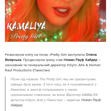
Режисером кліпу на пісню «Pretty Girl» виступила
Олена
Вінярська
. Продюсером треку став
Номан Рауф Хайдер
–
засновник та генеральний директор InSync Arte & Noman
Rauf Productions (Пакистан).
Пісня під назвою The Pretty Girl, яку ми презентуємо,
завжди була мрією. З того часу, як я познайомився з
Камалією, я захотів попрацювати з такою
проникливою співачкою, як вона. Відтепер KAMALIYA
артистка InSync Arte у Пакистані, – відмічає
Номан Рауф
Хайдер
.