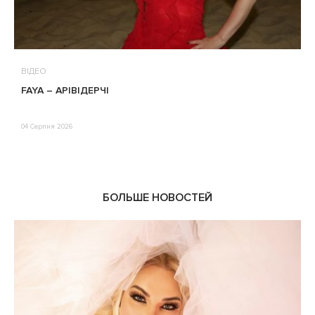
ВІДЕО
В
FAYA – АРІВІДЕРЧІ
М
П
Е
04 Серпня 2026
0
БОЛЬШЕ НОВОСТЕЙ