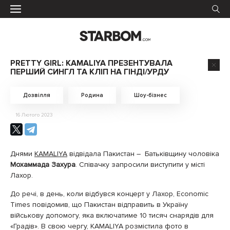
PRETTY GIRL: KAMALIYA ПРЕЗЕНТУВАЛА
ПЕРШИЙ СИНГЛ ТА КЛІП НА ГІНДІ/УРДУ
Дозвілля
Родина
Шоу-бізнес
16 Лютого 2023
Днями
KAMALIYA
відвідала Пакистан – Батьківщину чоловіка
Мохаммада Захура
. Співачку запросили виступити у місті
Лахор.
До речі, в день, коли відбувся концерт у Лахор, Economic
Times повідомив, що Пакистан відправить в Україну
військову допомогу, яка включатиме 10 тисяч снарядів для
«Градів». В свою чергу, KAMALIYA розмістила фото в