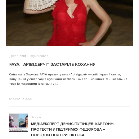
Дозвілля
Шоу-бізнес
В
FAYA: “АРІВІДЕРЧІ”, ЗАСТАРІЛЕ КОХАННЯ
A
Співачка з Харкова FAYA презентувала «Арівідерчі» — свій перший сингл,
випущений у співпраці з музичним лейблом Fox Lab. Емоційний танцювальний
3
трек із яскравими іспанськими...
04 Серпня 2026
Заходи
МЕДІАЕКСПЕРТ ДЕНИС ПУТІНЦЕВ: КАРТОННІ
ПРОТЕСТИ У ПІДТРИМКУ ФЕДОРОВА –
ПОРОДЖЕННЯ ЕРИ ТІКТОКА