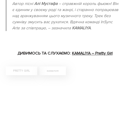
Автор пісні
Алі Мустафа
– справжній король фьюжн! Він
є єдиним у своєму роді та жанрі, і старанно попрацював
над аранжуванням цього музичного треку. Трек без
сумніву змусить вас рухатися. Вдячна команді InSync
Arte за співпрацю, – зазначила
KAMALIYA
.
ДИВИМОСЬ ТА СЛУХАЄМО:
KAMALIYA – Pretty Girl
PRETTY GIRL
камалия