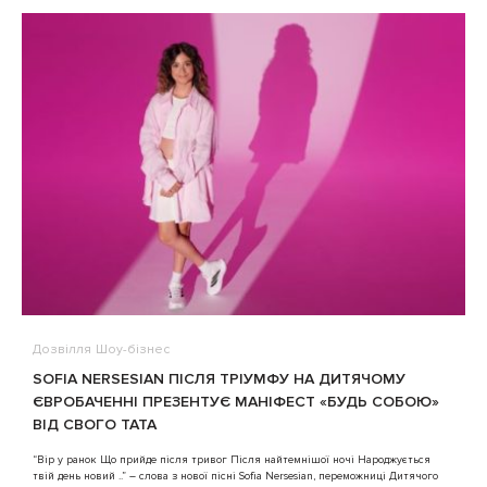
Дозвілля
Шоу-бізнес
В
SOFIA NERSESIAN ПІСЛЯ ТРІУМФУ НА ДИТЯЧОМУ
A
ЄВРОБАЧЕННІ ПРЕЗЕНТУЄ МАНІФЕСТ «БУДЬ СОБОЮ»
ВІД СВОГО ТАТА
3
“Вір у ранок Що прийде після тривог Після найтемнішої ночі Народжується
твій день новий ..” – слова з нової пісні Sofia Nersesian, переможниці Дитячого