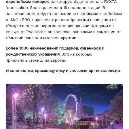
европейских ярмарок,
за которую будет отвечать БУХТА
food station. Здесь разместят 18 проектов с едой. В
частности, можно будет полакомиться стейками и кебабами
от Mafia BBQ, пирогами с разнообразными начинками от
«Рождественские пироги», неординарными блюдами из
сельди от Two sisters and seledka, лавашами и самосами от
«Римский лаваш» и многими другими.
Более 1000 наименований подарков, сувениров и
рождественских украшений,
35% из которых
приехали в столицу из Европы.
И конечно же, красавицу-елку и стильные арт-инсталляции.