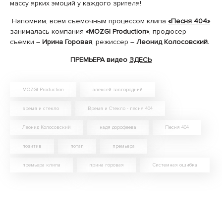
массу ярких эмоций у каждого зрителя!
Напомним, всем съемочным процессом клипа
«Песня 404»
занималась компания
«MOZGI Production»
, продюсер
съемки –
Ирина Горовая
, режиссер –
Леонид Колосовский.
ПРЕМЬЕРА видео
ЗДЕСЬ
MOZGI Production
алексей завгородний
время и стекло
Время и Стекло - песня 404
Леонид Колосовский
надя дорофеева
Песня 404
позитив
потап
премьера
премьера клипа
прина горовая
Системная ошибка