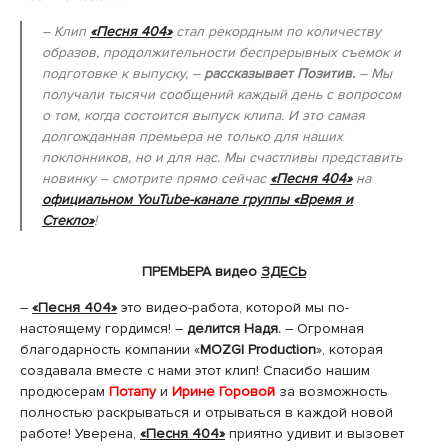
– Клип
«Песня 404»
стал рекордным по количеству
образов, продолжительности беспрерывных съемок и
подготовке к выпуску, –
рассказывает Позитив.
– Мы
получали тысячи сообщений каждый день с вопросом
о том, когда состоится выпуск клипа. И это самая
долгожданная премьера не только для наших
поклонников, но и для нас. Мы счастливы представить
новинку – смотрите прямо сейчас
«Песня 404»
на
официальном YouTube-канале группы «Время и
Стекло»
!
ПРЕМЬЕРА видео
ЗДЕСЬ
–
«Песня 404»
это видео-работа, которой мы по-
настоящему гордимся! –
делится Надя.
– Огромная
благодарность компании «
MOZGI Production
», которая
создавала вместе с нами этот клип! Спасибо нашим
продюсерам
Потапу
и
Ирине Горовой
за возможность
полностью раскрываться и отрываться в каждой новой
работе! Уверена,
«Песня 404»
приятно удивит и вызовет