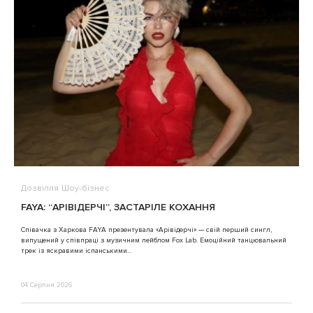
Дозвілля
Шоу-бізнес
В
FAYA: “АРІВІДЕРЧІ”, ЗАСТАРІЛЕ КОХАННЯ
A
Співачка з Харкова FAYA презентувала «Арівідерчі» — свій перший сингл,
випущений у співпраці з музичним лейблом Fox Lab. Емоційний танцювальний
3
трек із яскравими іспанськими...
04 Серпня 2026