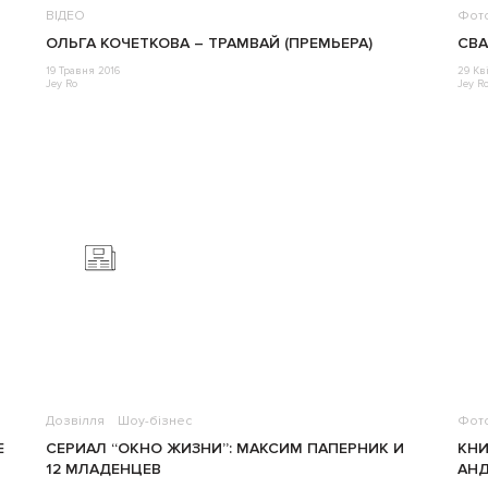
ВІДЕО
Фот
ОЛЬГА КОЧЕТКОВА – ТРАМВАЙ (ПРЕМЬЕРА)
СВА
19 Травня 2016
29 Кв
Jey Ro
Jey R
Дозвілля
Шоу-бізнес
Фот
Е
СЕРИАЛ “ОКНО ЖИЗНИ”: МАКСИМ ПАПЕРНИК И
КНИ
12 МЛАДЕНЦЕВ
АН