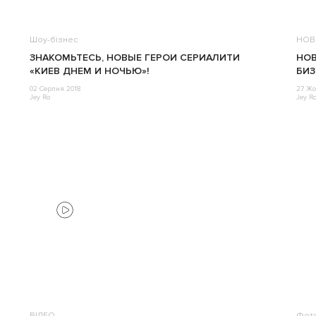
Шоу-бізнес
НОВ
ЗНАКОМЬТЕСЬ, НОВЫЕ ГЕРОИ СЕРИАЛИТИ
НОВ
«КИЕВ ДНЕМ И НОЧЬЮ»!
БИЗ
02 Серпня 2018
27 Жо
Jey Ro
Jey R
ВІДЕО
Фот