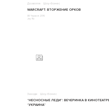
Дозвілля
Шоу-бізнес
WARCRAFT: ВТОРЖЕНИЕ ОРКОВ
08 Червня 2016
Jey Ro
Заходи
Шоу-бізнес
“НЕСНОСНЫЕ ЛЕДИ”: ВЕЧЕРИНКА В КИНОТЕАТР
“УКРАИНА”