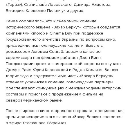
«Тараз»), Станислава Лозовского, Данияра Ахметова,
Викторию Клещенко-Пилипчук и других.
Ранее сообщалось, что к съемочной команде
исторического экшена «
Захар Беркут
», который создается
компаниями Kinorob и Cinema Day при поддержке
Государственного агентства Украины по вопросам кино,
присоединились голливудские коллеги. Вместе с
режиссером Ахтемом Сеитаблаевым в качестве
сорежиссера над фильмом работает Джон Винн.
Продюсерами проекта с американской стороны выступают
Джефф Райс, Юрий Карновский и Раджа Коллинз. За всю
творческую и содержательную часть «Захара Беркута»
отвечает украинская команда, голливудские партнеры
обеспечивают коммуникацию с международным актерским
составом и помогают с продвижением фильма на
североамериканском рынке.
После широкого кинотеатрального проката телевизионная
премьера исторического экшена «Захар Беркут» состоится
в эфире телеканала «Украина».