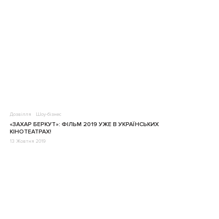
Дозвілля
Шоу-бізнес
«ЗАХАР БЕРКУТ»: ФІЛЬМ 2019 УЖЕ В УКРАЇНСЬКИХ
КІНОТЕАТРАХ!
13 Жовтня 2019