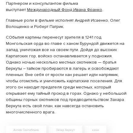
Партнером и консультантом фильма
выступает
Международный Фонд Ивана Франко
.
Главные роли в фильме исполнят Андрей Исаенко, Олег
Волощенко и Роберт Патрик.
СОбытия картины перенесут зрителя в 1241 год.
Монгольская орда во главе с ханом Бурундой движется на
запад, уничтожая все на своем пути. Дойдя до высоких
Карпатских гор, войско останавливается у подножия.
Однако ночью несколько местных охотников — братья
Беркуты – тайком пробираются в лагерь и освобождают
пленных. Вне себя от ярости хан решает идти напрямик,
чтобы отомстить и уничтожить карпатские поселения. Для
этого он находит предателя среди местных, который
открывает ему тайный проход в горах. Однако у небольшой
общины горных охотников под предводительством Захара
Беркута есть свой план, как навсегда остановить
многочисленного врага.
Ахтем Сеитаблаев
Захар Беркут
кино