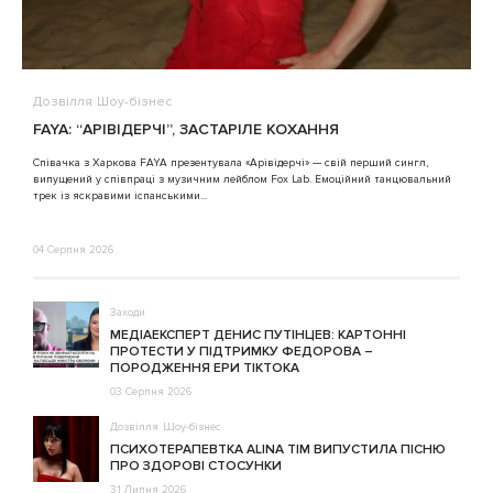
Дозвілля
Шоу-бізнес
FAYA: “АРІВІДЕРЧІ”, ЗАСТАРІЛЕ КОХАННЯ
Співачка з Харкова FAYA презентувала «Арівідерчі» — свій перший сингл,
випущений у співпраці з музичним лейблом Fox Lab. Емоційний танцювальний
трек із яскравими іспанськими...
04 Серпня 2026
Заходи
МЕДІАЕКСПЕРТ ДЕНИС ПУТІНЦЕВ: КАРТОННІ
ПРОТЕСТИ У ПІДТРИМКУ ФЕДОРОВА –
ПОРОДЖЕННЯ ЕРИ ТІКТОКА
03 Серпня 2026
Дозвілля
Шоу-бізнес
ПСИХОТЕРАПЕВТКА ALINA TIM ВИПУСТИЛА ПІСНЮ
ПРО ЗДОРОВІ СТОСУНКИ
31 Липня 2026