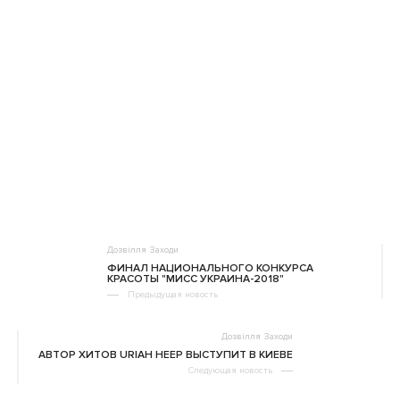
Дозвілля
Заходи
ФИНАЛ НАЦИОНАЛЬНОГО КОНКУРСА
КРАСОТЫ "МИСС УКРАИНА-2018"
Предыдущая новость
Дозвілля
Заходи
АВТОР ХИТОВ URIAH HEEP ВЫСТУПИТ В КИЕВЕ
Следующая новость