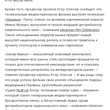
KYIV MEDIA WEEK.
Кроме того, продюсер проекта Егор Олесов сообщил, что
генеральным медиа-партнером фильма выступит телеканал
«
Украина
». Ленту, снятую по мотивам одноименной повести
Ивана Франко, выпускает в прокат ведущий дистрибьютор
национального кино – компания
Ukrainian Film Distribution
.
Такое объединение лидеров рынка придает новый
масштаб национальному релизу и позволит привлечь к
проекту спонсоров и коммерческих партнеров.
«Захар Беркут» – масштабный знаковый кинопроект,
который имеет все шансы стать настоящим прорывом не
только для отечественной киноиндустрии, но и показать
определенные результаты на международном рынке, –
отметил продюсер картины Егор Олесов. – И мы рады тому,
что ради успеха фильма свои усилия объединили лидеры
медиарынка Украины: крупнейшая украинская
студия
FILM.UA
Group, телеканал номер один – «Украина»,
который станет генеральным медиа-партнером и
бродкастером ленты, и безусловный лидер среди
дистрибьюторов национального кино – компания Ukrainian