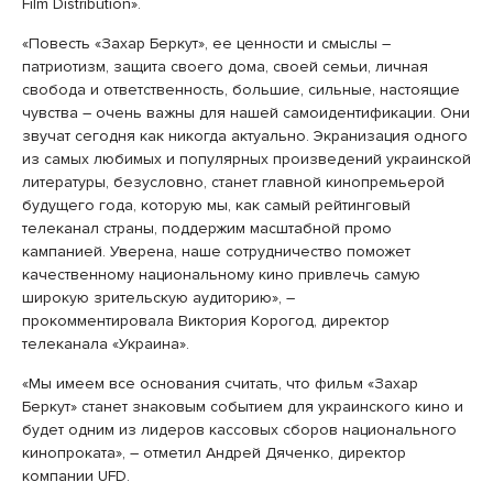
Film Distribution».
«Повесть «Захар Беркут», ее ценности и смыслы –
патриотизм, защита своего дома, своей семьи, личная
свобода и ответственность, большие, сильные, настоящие
чувства – очень важны для нашей самоидентификации. Они
звучат сегодня как никогда актуально. Экранизация одного
из самых любимых и популярных произведений украинской
литературы, безусловно, станет главной кинопремьерой
будущего года, которую мы, как самый рейтинговый
телеканал страны, поддержим масштабной промо
кампанией. Уверена, наше сотрудничество поможет
качественному национальному кино привлечь самую
широкую зрительскую аудиторию», –
прокомментировала Виктория Корогод, директор
телеканала «Украина».
«Мы имеем все основания считать, что фильм «Захар
Беркут» станет знаковым событием для украинского кино и
будет одним из лидеров кассовых сборов национального
кинопроката», – отметил Андрей Дяченко, директор
компании UFD.