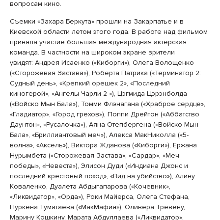
вопросам кино.
Съемки «Захара Беркута» прошли на Закарпатье и в
Киевской области летом этого года. В работе над фильмом
приняла участие большая международная актерская
команда. В частности на широком экране зрители
увидят: Андрея Исаенко («Киборги»), Олега Волощенко
(«Сторожевая Застава»), Роберта Патрика («Терминатор 2:
Судный день», «Крепкий орешек 2», «Последний
киногерой», «Ангелы Чарли 2 »), Цэгмида Цэрэнболда
(«Войско Мын Бала»), Томми Флэнагана («Храброе сердце»,
«Гладиатор», «Город грехов»), Поппи Дрейтон («Аббатство
Даунтон», «Русалочка»), Аяна Отепбергена («Войско Мын
Бала», «Бриллиантовый меч»), Алекса МакНиколла («5-
волна», «Аксель»), Виктора Жданова («Киборги»), Ержана
Нурымбета («Сторожевая Застава», «Сардар», «Меч
победы», «Невеста»), Элисон Дуди («Индиана Джонс и
последний крестовый поход», «Вид на убийство»), Алину
Коваленко, Дуалета Абдыгапарова («Кочевник»,
«Ликвидатор», «Орда»), Роки Майерса, Олега Стефана,
Нуркена Туматаева («МакМафия»), Оливера Тревену,
Марину Кошкину, Марата Абдуллаева («Ликвидатор»,