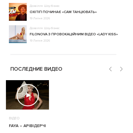
Дозвілля
Шоу-бізнес
ОХІТІП ПОЧИНАЄ «САМ ТАНЦЮВАТЬ»
19 Липня 2026
Дозвілля
Шоу-бізнес
FILONOVA З ПРОВОКАЦІЙНИМ ВІДЕО «LADY KISS»
19 Липня 2026
ПОСЛЕДНИЕ ВИДЕО
ВІДЕО
FAYA – АРІВІДЕРЧІ