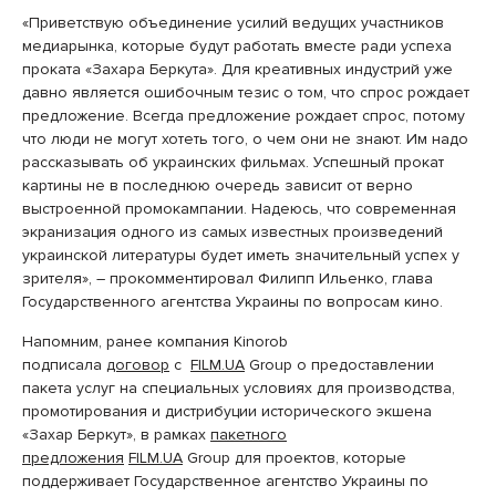
«Приветствую объединение усилий ведущих участников
медиарынка, которые будут работать вместе ради успеха
проката «Захара Беркута». Для креативных индустрий уже
давно является ошибочным тезис о том, что спрос рождает
предложение. Всегда предложение рождает спрос, потому
что люди не могут хотеть того, о чем они не знают. Им надо
рассказывать об украинских фильмах. Успешный прокат
картины не в последнюю очередь зависит от верно
выстроенной промокампании. Надеюсь, что современная
экранизация одного из самых известных произведений
украинской литературы будет иметь значительный успех у
зрителя», – прокомментировал Филипп Ильенко, глава
Государственного агентства Украины по вопросам кино.
Напомним, ранее компания Kinorob
подписала
договор
с
FILM.UA
Group о предоставлении
пакета услуг на специальных условиях для производства,
промотирования и дистрибуции исторического экшена
«Захар Беркут», в рамках
пакетного
предложения
FILM.UA
Group для проектов, которые
поддерживает Государственное агентство Украины по