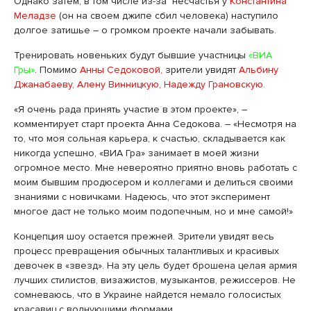
Однако затем, в том числе из-за несчастья у
Константина
Меладзе
(он на своем джипе сбил человека) наступило
долгое затишье – о громком проекте начали забывать.
Тренировать новеньких будут бывшие участницы
«ВИА
Гры»
. Помимо
Анны Седоковой,
зрители увидят
Альбину
Джанабаеву, Алену Винницкую, Надежду Грановскую.
«Я очень рада принять участие в этом проекте», –
комментирует старт проекта Анна Седокова. – «Несмотря на
то, что моя сольная карьера, к счастью, складывается как
никогда успешно, «ВИА Гра» занимает в моей жизни
огромное место. Мне невероятно приятно вновь работать с
моим бывшим продюсером и коллегами и делиться своими
знаниями с новичками. Надеюсь, что этот эксперимент
многое даст не только моим подопечным, но и мне самой!»
Концепция шоу остается прежней. Зрители увидят весь
процесс превращения обычных талантливых и красивых
девочек в «звезд». На эту цель будет брошена целая армия
лучших стилистов, визажистов, музыкантов, режиссеров. Не
сомневаюсь, что в Украине найдется немало голосистых
красавиц с волнующими формами.