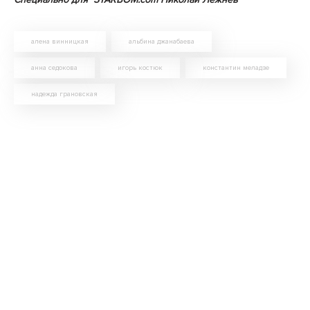
алена винницкая
альбина джанабаева
анна седокова
игорь костюк
константин меладзе
надежда грановская