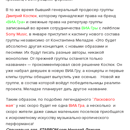
В то же время бывший генеральный продюсер группы
Дмитрий Костюк
, которому принадлежат права на бренд
«ВИА Гра»
и смежные права на репертуар группы
записанный во время сотрудничества
ВИА Гры
с лейблом
Sony Music,
в январе приступил к кастингу нового состава
группы независимо от Константина Меладзе. «Это будет
абсолютно другая концепция, с новыми образами и
песнями. Их будут писать разные авторы, никакой
монополии. От прежней группы останется только
название» — прокомментировал своё решение Костюк. Он
уже набрал девушек в новую ВИА Гру, а концерты и первые
клипы группы обещает выпустить уже осенью. Новой же
группе, в состав которой войдут победительницы реалити-
проекта, Меладзе планирует дать другое название.
Таким образом, по подобию легендарного
“Ласкового
мая”
у нас скоро будет не одна
ВИА Гра
, а несколько и
скоро жители даже самых маленьких поселков приобщатся
к искрометному искусству музыкально-эротического
перформанса!
Специально для STARBOM.com Николай Лежнев