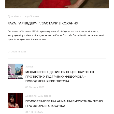
Дозвілля
Шоу-бізнес
В
FAYA: “АРІВІДЕРЧІ”, ЗАСТАРІЛЕ КОХАННЯ
A
Співачка з Харкова FAYA презентувала «Арівідерчі» — свій перший сингл,
випущений у співпраці з музичним лейблом Fox Lab. Емоційний танцювальний
3
трек із яскравими іспанськими...
04 Серпня 2026
Заходи
МЕДІАЕКСПЕРТ ДЕНИС ПУТІНЦЕВ: КАРТОННІ
ПРОТЕСТИ У ПІДТРИМКУ ФЕДОРОВА –
ПОРОДЖЕННЯ ЕРИ ТІКТОКА
03 Серпня 2026
Дозвілля
Шоу-бізнес
ПСИХОТЕРАПЕВТКА ALINA TIM ВИПУСТИЛА ПІСНЮ
ПРО ЗДОРОВІ СТОСУНКИ
31 Липня 2026