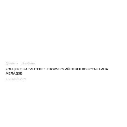
Дозвілля
Шоу-бізнес
КОНЦЕРТ НА “ИНТЕРЕ”: ТВОРЧЕСКИЙ ВЕЧЕР КОНСТАНТИНА
МЕЛАДЗЕ
21 Лютого 2019