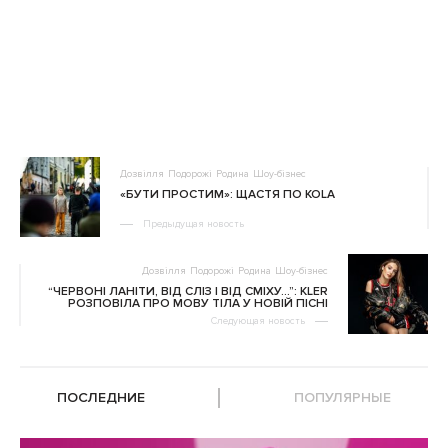
Дозвілля
Подорожі
Родина
Шоу-бізнес
«БУТИ ПРОСТИМ»: ЩАСТЯ ПО KOLA
Предыдущая новость
Дозвілля
Подорожі
Родина
Шоу-бізнес
“ЧЕРВОНІ ЛАНІТИ, ВІД СЛІЗ І ВІД СМІХУ…”: KLER
РОЗПОВІЛА ПРО МОВУ ТІЛА У НОВІЙ ПІСНІ
Следующая новость
ПОСЛЕДНИЕ
ПОПУЛЯРНЫЕ