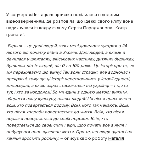
У соцмережі Instagram артистка поділилася відвертим
відеозверненням, де розповіла, що ідеєю свого кліпу вона
надихнулася із кадру фільму Сергія Параджанова “Колір
гранати”.
Екрани – це долі людей, яких мені довелося зустріти з 24
лютого від початку війни в Україні. Долі людей, з якими я
бачилася у шпиталях, військових частинах, дитячих будинках,
будинках літніх людей, від 0 до 100 років. Це історії про те, як
ми переживаємо цю війну! Так вони страшні, але водночас і
прекрасні, тому що ці історії перетворилися у історії єдності,
милосердя, з якою зараз стискаються всі українці – і ті, хто
тут, і хто за кордоном! Бо ми єдині з однією метою: вижити,
зберегти нашу культуру, наших людей!
Ця пісня присвячена
всім, хто повертається додому. Всім, кого так чекають. Всім,
хто після хвороби повертається до життя. Всім, хто після
поразки повертається до своїх перемог. Всім, хто
повертається до своєї сили і віри, щоб почати все з нуля і
побудувати нове щасливе життя. Про те, що люди здатні і на
камінні зростити рослину
, – описує свою роботу
Наталія