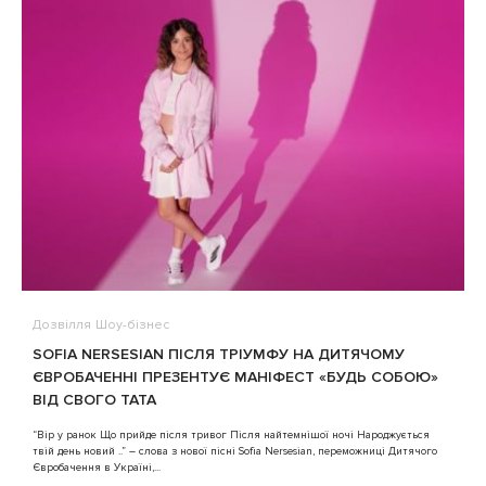
Дозвілля
Шоу-бізнес
В
SOFIA NERSESIAN ПІСЛЯ ТРІУМФУ НА ДИТЯЧОМУ
A
ЄВРОБАЧЕННІ ПРЕЗЕНТУЄ МАНІФЕСТ «БУДЬ СОБОЮ»
ВІД СВОГО ТАТА
3
“Вір у ранок Що прийде після тривог Після найтемнішої ночі Народжується
твій день новий ..” – слова з нової пісні Sofia Nersesian, переможниці Дитячого
Євробачення в Україні,...