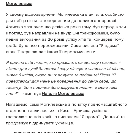
Могилевська
.
У своєму відеозверненні Могилевська відмітила, особисто
для неї ця пісня є поверненням до великого творчості.
Артистка зазначає, що декілька років тому, був період, коли
її погляд був направлен на внутрішні трансформації, було
певне вигорання за 20 років успіху хітів та концертів, тому
треба було все переосмислити. Саме вистава “Я вдома”
стала її першою ластівкою її переосмислення.
Я вдячна всім людям, хто приходить на виставу і називає її
ліками для душі! За останні пару місяців я записала 14 пісень,
зняла 6 кліпів, скоро ви їх почуєте та побачите! Пісня “Я
повертаюсь” для мене це повернення до самої себе, до
таланту, бо я повинна його дарувати людям, в мене така
доля!”
– коментує
Наталія Могилевська
.
Нагадаємо, сама Могилевська з початку повномасштабного
вторгнення залишається в Києві. Артистка успішно
гастролює по всіх країні з виставами “Я вдома”, “Доньки” та
продовжує підтримувати українців.