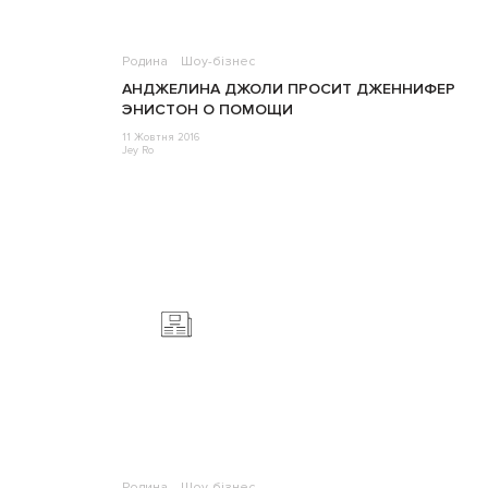
Родина
Шоу-бізнес
АНДЖЕЛИНА ДЖОЛИ ПРОСИТ ДЖЕННИФЕР
ЭНИСТОН О ПОМОЩИ
11 Жовтня 2016
Jey Ro
Родина
Шоу-бізнес