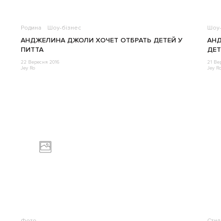
Родина
Шоу-бізнес
Шоу-
АНДЖЕЛИНА ДЖОЛИ ХОЧЕТ ОТБРАТЬ ДЕТЕЙ У
АНД
ПИТТА
ДЕТ
22 Вересня 2016
21 Ве
Jey Ro
Jey R
Фото
Стил