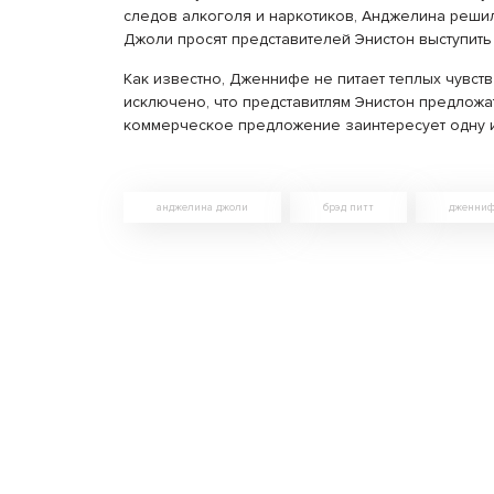
следов алкоголя и наркотиков, Анджелина реши
Джоли просят представителей Энистон выступить 
Как известно, Дженнифе не питает теплых чувств 
исключено, что представитлям Энистон предложа
коммерческое предложение заинтересует одну и
анджелина джоли
брэд питт
дженниф