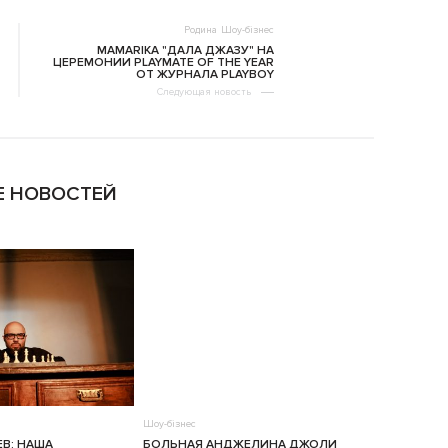
Родина
Шоу-бізнес
MAMARIKA "ДАЛА ДЖАЗУ" НА
ЦЕРЕМОНИИ PLAYMATE OF THE YEAR
ОТ ЖУРНАЛА PLAYBOY
Следующая новость
 НОВОСТЕЙ
Шоу-бізнес
ЕВ: НАША
БОЛЬНАЯ АНДЖЕЛИНА ДЖОЛИ