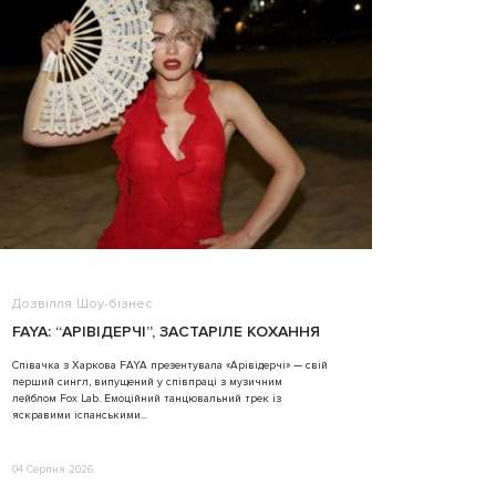
Дозвілля
Шоу-бізнес
ВІДЕО
FAYA: “АРІВІДЕРЧІ”, ЗАСТАРІЛЕ КОХАННЯ
ALINA TIM
Співачка з Харкова FAYA презентувала «Арівідерчі» — свій
перший сингл, випущений у співпраці з музичним
31 Липня 2026
лейблом Fox Lab. Емоційний танцювальний трек із
яскравими іспанськими...
04 Серпня 2026