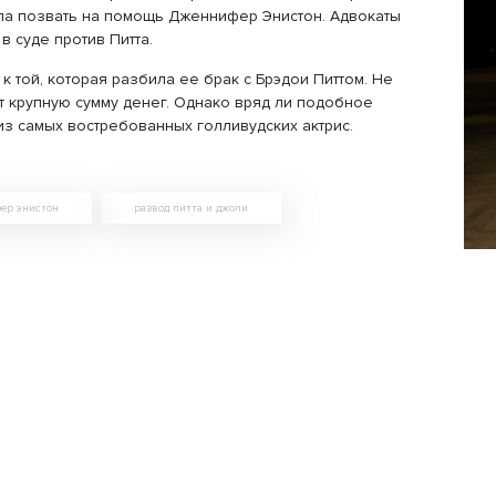
ла позвать на помощь Дженнифер Энистон. Адвокаты
в суде против Питта.
к той, которая разбила ее брак с Брэдои Питтом. Не
т крупную сумму денег. Однако вряд ли подобное
з самых востребованных голливудских актрис.
ер энистон
развод питта и джоли