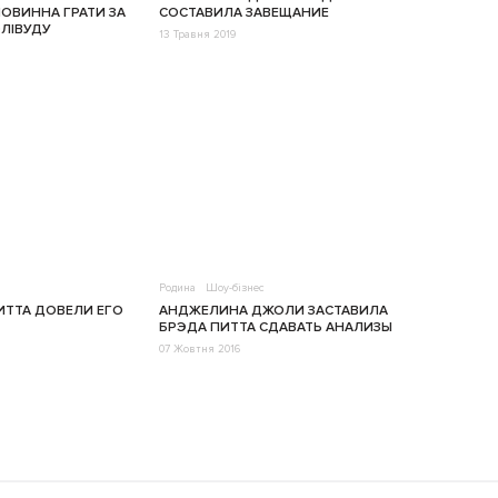
ОВИННА ГРАТИ ЗА
СОСТАВИЛА ЗАВЕЩАНИЕ
ЛІВУДУ
13 Травня 2019
Родина
Шоу-бізнес
ИТТА ДОВЕЛИ ЕГО
АНДЖЕЛИНА ДЖОЛИ ЗАСТАВИЛА
БРЭДА ПИТТА СДАВАТЬ АНАЛИЗЫ
07 Жовтня 2016