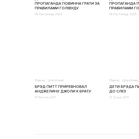
ПРОПАГАНДА ПОВИННА ГРАТИ ЗА
ПРОПАГАНДА П
ПРАВИЛАМИ ГОЛІВУДУ
ПРАВИЛАМИ ГО
09 Листопада 2025
09 Листопада 2025
Родина
Шоу-бізнес
Родина
Шоу-бізнес
БРЭД ПИТТ ПРИРЕВНОВАЛ
ДЕТИ БРЭДА П
АНДЖЕЛИНУ ДЖОЛИ К БРАТУ
ДО СЛЕЗ
07 Квітня 2017
12 Січня 2017