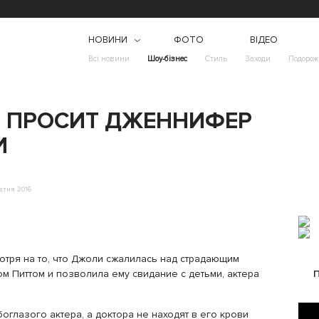
НОВИНИ
ФОТО
ВІДЕО
Всі новини
Шоу-бізнес
Стиль
Заходи
Подорож
 ПРОСИТ ДЖЕННИФЕР
И
втня 2016
отря на то, что Джоли сжалилась над страдающим
ом Питтом и позволила ему свидание с детьми, актера
глазого актера, а доктора не находят в его крови