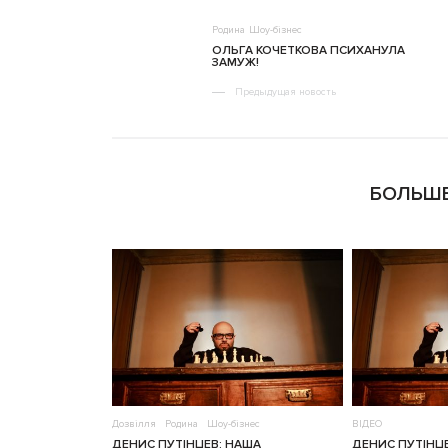
Родина
Шоу-бізнес
ОЛЬГА КОЧЕТКОВА ПСИХАНУЛА
ЗАМУЖ!
Предыдущая новость
БОЛЬШЕ
Дозвілля
Родина
Шоу-бізнес
ВІДЕО
ДЕНИС ПУТІНЦЕВ: НАША
ДЕНИС ПУТІНЦ