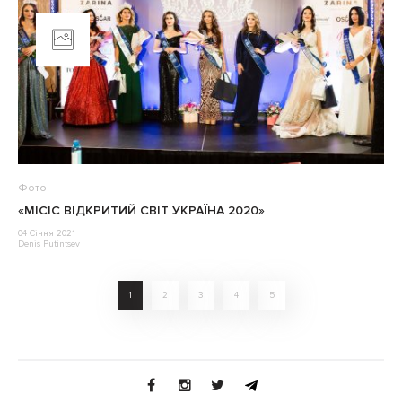
Фото
«МІСІС ВІДКРИТИЙ СВІТ УКРАЇНА 2020»
04 Січня 2021
Denis Putintsev
1
2
3
4
5