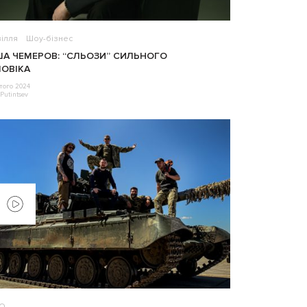
ілля
Шоу-бізнес
А ЧЕМЕРОВ: “СЛЬОЗИ” СИЛЬНОГО
ОВІКА
того 2024
Putintsev
ЕО