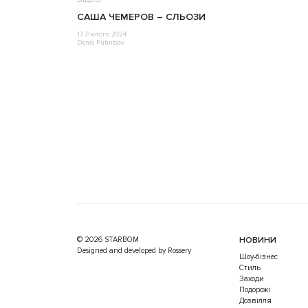
САША ЧЕМЕРОВ – СЛЬОЗИ
17 Лютого 2024
Denis Putintsev
© 2026 STARBOM
НОВИНИ
Designed and developed by Rossery
Шоу-бізнес
Стиль
Заходи
Подорожі
Дозвілля