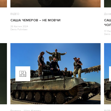
ВІДЕО
Дозв
САША ЧЕМЕРОВ – НЕ МОВЧИ
САШ
ЧОЛ
26 Квітня 2024
Denis Putintsev
17 Лю
Denis 
Родина
Шоу-бізнес
ВІД