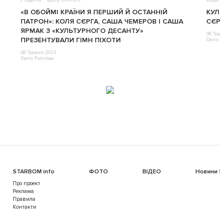
«В ОБОЙМІ КРАЇНИ Я ПЕРШИЙ Й ОСТАННІЙ
КУЛ
ПАТРОН»: КОЛЯ СЄРГА, САША ЧЕМЕРОВ І САША
СЄР
ЯРМАК З «КУЛЬТУРНОГО ДЕСАНТУ»
08 Тр
ПРЕЗЕНТУВАЛИ ГІМН ПІХОТИ
Denis 
08 Травня 2023
Denis Putintsev
STARBOM info
ФОТО
ВІДЕО
Новини
Про проект
Реклама
Правила
Контакти