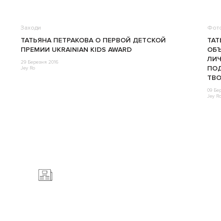
Заходи
Фот
ТАТЬЯНА ПЕТРАКОВА О ПЕРВОЙ ДЕТСКОЙ
ТАТ
ПРЕМИИ UKRAINIAN KIDS AWARD
ОБ
ЛИЧ
29 Березня 2016
ПО
Jey Ro
ТВО
09 Бе
Jey R