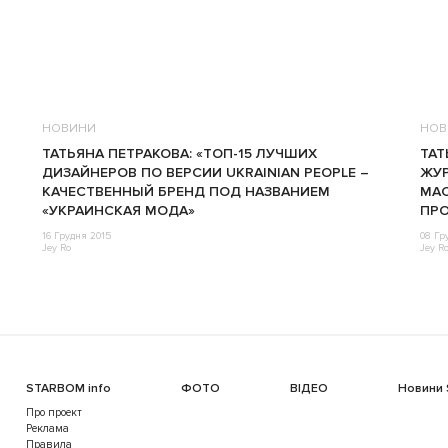
НОВИНИ
НОВ
ТАТЬЯНА ПЕТРАКОВА: «ТОП-15 ЛУЧШИХ
ТАТ
ДИЗАЙНЕРОВ ПО ВЕРСИИ UKRAINIAN PEOPLE –
ЖУР
КАЧЕСТВЕННЫЙ БРЕНД ПОД НАЗВАНИЕМ
МА
«УКРАИНСКАЯ МОДА»
ПРО
16 Грудня 2015
08 Гр
Jey Ro
Jey R
STARBOM info
ФОТО
ВІДЕО
Новини
Про проект
Реклама
Правила