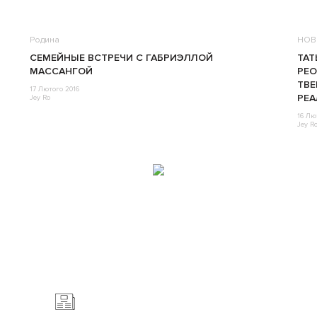
Родина
НОВ
СЕМЕЙНЫЕ ВСТРЕЧИ С ГАБРИЭЛЛОЙ
ТАТ
МАССАНГОЙ
PEO
ТВ
17 Лютого 2016
РЕА
Jey Ro
16 Лю
Jey R