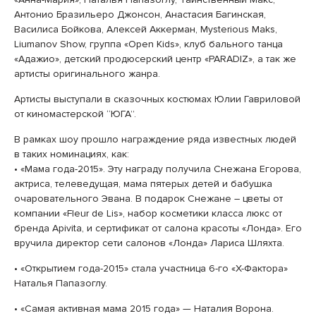
Антонио Бразильеро Джонсон, Анастасия Багинская,
Василиса Бойкова, Алексей Аккерман, Mysterious Maks,
Liumanov Show, группа «Open Kids», клуб бального танца
«Адажио», детский продюсерский центр «PARADIZ», а так же
артисты оригинального жанра.
Артисты выступали в сказочных костюмах Юлии Гавриловой
от киномастерской “ЮГА”.
В рамках шоу прошло награждение ряда известных людей
в таких номинациях, как:
• «Мама года-2015». Эту награду получила Снежана Егорова,
актриса, телеведущая, мама пятерых детей и бабушка
очаровательного Эвана. В подарок Снежане – цветы от
компании «Fleur de Lis», набор косметики класса люкс от
бренда Apivita, и сертификат от салона красоты «Лонда». Его
вручила директор сети салонов «Лонда» Лариса Шляхта.
• «Открытием года-2015» стала участница 6-го «Х-Фактора»
Наталья Папазоглу.
• «Самая активная мама 2015 года» — Наталия Ворона.