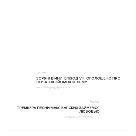
Родина
ЗОРЯНІ ВІЙНИ: ЕПІЗОД VIII: ОГОЛОШЕНО ПРО
ПОЧАТОК ЗЙОМОК ФІЛЬМУ
Предыдущая новость
Родина
ПРЕМЬЕРА ПЕСНИ!МАКС БАРСКИХ-ЗАЙМЕМСЯ
ЛЮБОВЬЮ
Следующая новость