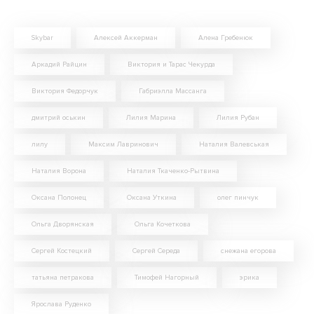
Skybar
Алексей Аккерман
Алена Гребенюк
Аркадий Райцин
Виктория и Тарас Чекурда
Виктория Федорчук
Габриэлла Массанга
дмитрий оськин
Лилия Марина
Лилия Рубан
лилу
Максим Лавринович
Наталия Валевськая
Наталия Ворона
Наталия Ткаченко-Рытвина
Оксана Полонец
Оксана Уткина
олег пинчук
Ольга Дворянская
Ольга Кочеткова
Сергей Костецкий
Сергей Середа
снежана егорова
татьяна петракова
Тимофей Нагорный
эрика
Ярослава Руденко