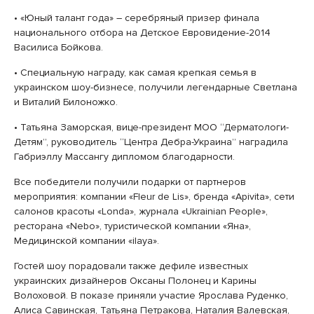
• «Юный талант года» – серебряный призер финала
национального отбора на Детское Евровидение-2014
Василиса Бойкова.
• Специальную награду, как самая крепкая семья в
украинском шоу-бизнесе, получили легендарные Светлана
и Виталий Билоножко.
• Татьяна Заморская, вице-президент МОО “Дерматологи-
Детям”, руководитель “Центра Дебра-Украина” наградила
Габриэллу Массангу дипломом благодарности.
Все победители получили подарки от партнеров
мероприятия: компании «Fleur de Lis», бренда «Apivita», сети
салонов красоты «Londa», журнала «Ukrainian People»,
ресторана «Nebo», туристической компании «Яна»,
Медицинской компании «ilaya».
Гостей шоу порадовали также дефиле известных
украинских дизайнеров Оксаны Полонец и Карины
Волоховой. В показе приняли участие Ярослава Руденко,
Алиса Савинская, Татьяна Петракова, Наталия Валевская,