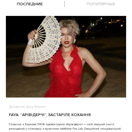
ПОСЛЕДНИЕ
ПОПУЛЯРНЫЕ
Дозвілля
Шоу-бізнес
В
FAYA: “АРІВІДЕРЧІ”, ЗАСТАРІЛЕ КОХАННЯ
A
Співачка з Харкова FAYA презентувала «Арівідерчі» — свій перший сингл,
випущений у співпраці з музичним лейблом Fox Lab. Емоційний танцювальний
3