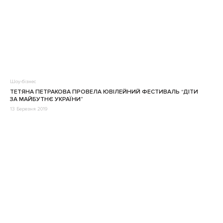
Шоу-бізнес
ТЕТЯНА ПЕТРАКОВА ПРОВЕЛА ЮВІЛЕЙНИЙ ФЕСТИВАЛЬ “ДІТИ
ЗА МАЙБУТНЄ УКРАЇНИ”
13 Березня 2019