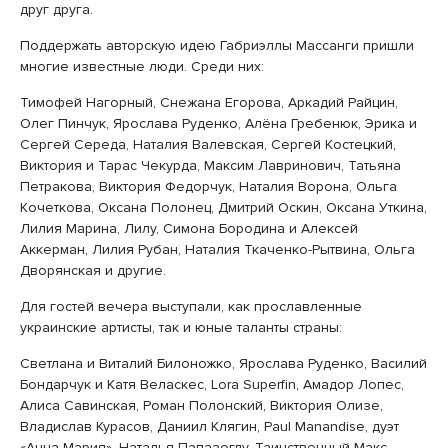
друг друга.
Поддержать авторскую идею Габриэллы Массанги пришли
многие известные люди. Среди них:
Тимофей Нагорный, Снежана Егорова, Аркадий Райцин,
Олег Пинчук, Ярослава Руденко, Алёна Гребенюк, Эрика и
Сергей Середа, Наталия Валевская, Сергей Костецкий,
Виктория и Тарас Чекурда, Максим Лавринович, Татьяна
Петракова, Виктория Федорчук, Наталия Ворона, Ольга
Кочеткова, Оксана Полонец, Дмитрий Оскин, Оксана Уткина,
Лилия Марина, Лилу, Симона Бородина и Алексей
Аккерман, Лилия Рубан, Наталия Ткаченко-Рытвина, Ольга
Дворянская и другие.
Для гостей вечера выступали, как прославленные
украинские артисты, так и юные таланты страны:
Светлана и Виталий Билоножко, Ярослава Руденко, Василий
Бондарчук и Катя Веласкес, Lora Superfin, Амадор Лопес,
Алиса Савинская, Роман Полонский, Виктория Олизе,
Владислав Курасов, Даниил Клягин, Paul Manandise, дуэт
«Анна-Мария», Наталья Папазоглу, Таинственный Макс,