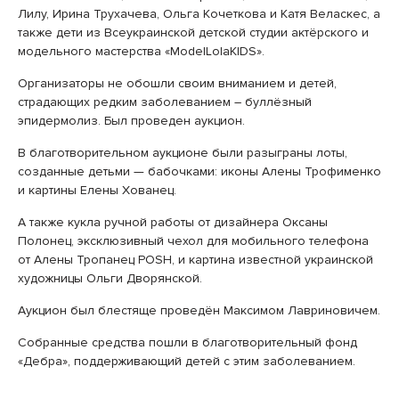
Лилу, Ирина Трухачева, Ольга Кочеткова и Катя Веласкес, а
также дети из Всеукраинской детской студии актёрского и
модельного мастерства «ModelLolaKIDS».
Организаторы не обошли своим вниманием и детей,
страдающих редким заболеванием – буллёзный
эпидермолиз. Был проведен аукцион.
В благотворительном аукционе были разыграны лоты,
созданные детьми — бабочками: иконы Алены Трофименко
и картины Елены Хованец.
А также кукла ручной работы от дизайнера Оксаны
Полонец, эксклюзивный чехол для мобильного телефона
от Алены Тропанец POSH, и картина известной украинской
художницы Ольги Дворянской.
Аукцион был блестяще проведён Максимом Лавриновичем.
Собранные средства пошли в благотворительный фонд
«Дебра», поддерживающий детей с этим заболеванием.