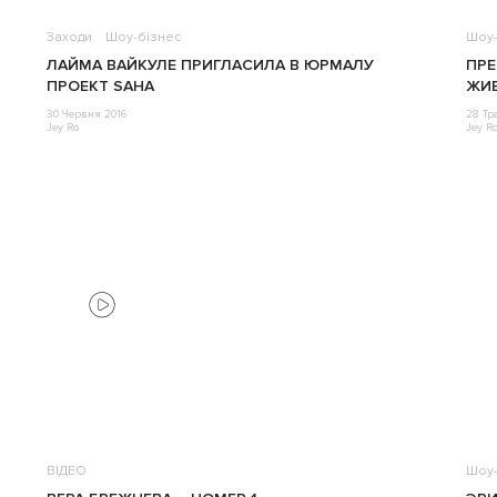
Заходи
Шоу-бізнес
Шоу-
ЛАЙМА ВАЙКУЛЕ ПРИГЛАСИЛА В ЮРМАЛУ
ПРЕ
ПРОЕКТ SAHA
ЖИВ
30 Червня 2016
28 Тр
Jey Ro
Jey R
ВІДЕО
Шоу-