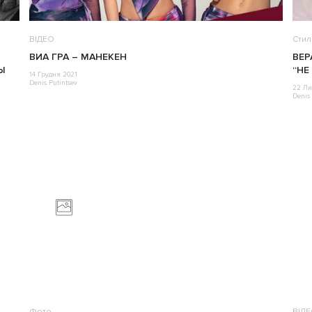
ВІДЕО
Стил
ВИА ГРА – МАНЕКЕН
ВЕР
Ы
“НЕ
14 Грудня 2021
Denis Putintsev
22 Ли
Denis 
Фото
ВІД