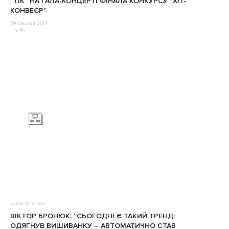
“ТІК” НА ГАЛА-КОНЦЕРТІ ФІНАЛА КОНКУРСУ “ХІТ-
КОНВЕЄР”
29 Серпня 2017
Jey Ro
Шоу-бізнес
ВІКТОР БРОНЮК: “СЬОГОДНІ Є ТАКИЙ ТРЕНД:
ОДЯГНУВ ВИШИВАНКУ – АВТОМАТИЧНО СТАВ