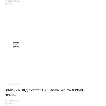
10 Серпня 2017
Jey Ro
Шоу-бізнес
“ЕМОЧКА” ВІД ГУРТУ “ТІК”: НОВА “АЛІСА В КРАЇНІ
ЧУДЕС”
13 Липня 2017
Jey Ro