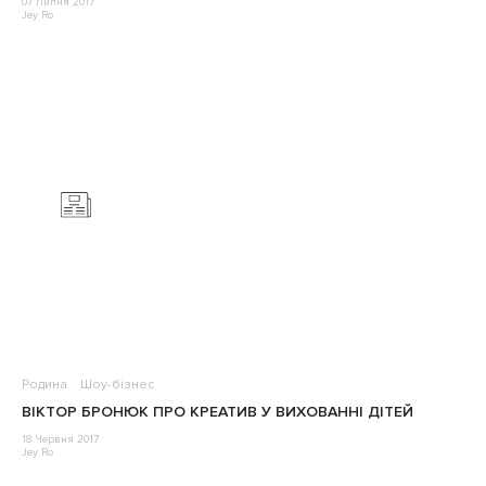
07 Липня 2017
Jey Ro
Родина
Шоу-бізнес
ВІКТОР БРОНЮК ПРО КРЕАТИВ У ВИХОВАННІ ДІТЕЙ
18 Червня 2017
Jey Ro