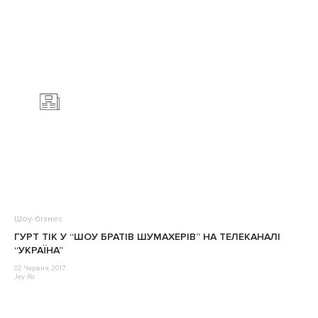
Шоу-бізнес
ГУРТ ТІК У “ШОУ БРАТІВ ШУМАХЕРІВ” НА ТЕЛЕКАНАЛІ
“УКРАЇНА”
02 Червня 2017
Jey Ro