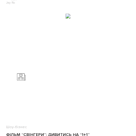
Jey Ro
Шоу-бізнес
ФІЛЬМ “СВІНГЕРИ”: ДИВИТИСЬ НА “1+1”