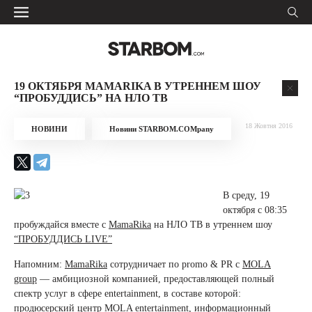
19 ОКТЯБРЯ MAMARIKA В УТРЕННЕМ ШОУ
“ПРОБУДДИСЬ” НА НЛО ТВ
18 Жовтня 2016
НОВИНИ
Новини STARBOM.COMpany
В среду, 19
октября с 08:35
пробуждайся вместе с
MamaRika
на НЛО ТВ в утреннем шоу
“ПРОБУДДИСЬ LIVE”
Напомним:
MamaRika
сотрудничает по promo & PR с
MOLA
group
— амбициозной компанией, предоставляющей полный
спектр услуг в сфере entertainment, в составе которой:
продюсерский центр
MOLA entertainment
, информационный