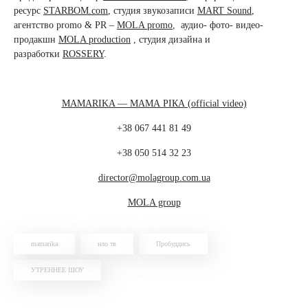
ресурс
STARBOM.com
, студия звукозаписи
MART Sound
,
агентство promo & PR –
MOLA promo
, аудио- фото- видео-
продакшн
MOLA production
, студия дизайна и
разработки
ROSSERY
.
MAMARIKA — МАМА РІКА (official video)
+38 067 441 81 49
+38 050 514 32 23
director@molagroup.com.ua
MOLA group
mamarika
нло тв
Пробуддись
УТРЕННЕЕ ШОУ