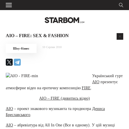
AIO – FIRE: SEX & FASHION
10 Серпня 2018
Шоу-бізнес
Український гурт
AIO
презентує
атмосферне відео на еротичну композицію
FIRE
.
AIO – FIRE (дивитись відео)
AIO
– проект знакового музиканта та продюсера
Дениса
Бреславського
.
AIO
– абревіатура від All In One (Все в одному). У цій музиці