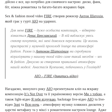
дійсно є все, що потрібно для сонячного настрою: диско, фанк,
біт, ніжна романтика та багато-багато яскравих барв.
Sex & fashion mood video
FIRE
створив режисер
Антон Шатохін
,
який грає у гурті
AIO
на ударних.
Для мене
FIRE
– дуже особиста композиція, – відверто
зізнається
Денис Бреславський
. – В ній виблискує увесь
спектр почуттів, які мені довелося пережити. Це вогонь
пристрасті у музичній прохолоді lounge та атмосфері
fashion. Разом із
Антоном Шатохіним
ми спробували
візуалізувати у нашому mood video саме такий меседж – sex
& fashion. Дякуємо за створення правильної атмосфери
нашій моделі: Анастасія Кулешова, побачимось у Голлівуді!
AIO – FIRE (дивитись відео)
Нагадаємо, минулого року
AIO
презентували кліп на яскраву
композицію
It’s Not Over
та її україномовну версію
Ми з тобою
, а
також light-відео
Я тебе відчуваю
, backstage live-відео
AIO
та live-
відео
Зорі
та
Всю ночь
– атмосферну музику пляжних дискотек у
царстві метафану та у міксі з романтичним настроєм lounge. Адже