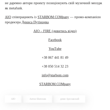
не даремно автори проекту позиціонують свій музичний меседж
як metafunk.
AIO
співпрацюють із
STARBOM.COMpany
— промо-компанією
продюсера
Дениса Путінцева
.
AIO – FIRE (дивитись відео)
Facebook
YouTube
+38 067 441 81 49
+38 050 514 32 23
info@starbom.com
STARBOM.COMpany
AIO
Антон Шатохин
денис бреславский