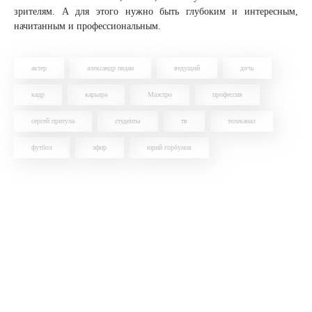
зрителям. А для этого нужно быть глубоким и интересным,
начитанным и профессиональным.
актер
александр педан
ведущий
дочь
кадр
карьера
Маэстро
профессия
сергей притула
студенты
тв
телеканал
футбол
эфир
юрий горбунов