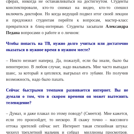
сферах, никогда не останавливаться на достигнутом. Студенты
конспектировали, кто-то снимал на видео, кто-то спешил
включить диктофон. Но когда ведущий подвел итог своей лекции
и предложил студентам перейти к вопросам, мастер-класс
превратился в блиц-интервью. Студенты засыпали
Александра
Педана
вопросами о работе и о личном:
Чтобы попасть на ТВ, нужно долго учиться или достаточно
оказаться в нужное время в нужном месте?
– Никто незнает наперед. Да, пожалуй, если бы знали, было бы
неинтересно. В любом случае, надо вкалывать. Мне часто выпадал
шанс, за который я цеплялся, выгрызал его зубами. Но получив
возможность, надо было пахать.
Сейчас быстрыми темпами развивается интернет. Вы не
думали о том, что в скором времени он может вытеснить
телевидение?
– Думал, и даже плакал по этому поводу! (Смеется). Мне кажется,
если это произойдет, то нескоро. Я скажу точно – массового
оттока зрителей сейчас нет. Интернет такая стихийная штука:
чихнул трехлетний мальчик и собрал миллионы просмотров.