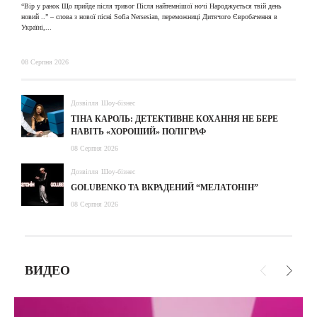
“Вір у ранок Що прийде після тривог Після найтемнішої ночі Народжується твій день
новий ..” – слова з нової пісні Sofia Nersesian, переможниці Дитячого Євробачення в
Україні,...
08 Серпня 2026
Дозвілля
Шоу-бізнес
ТІНА КАРОЛЬ: ДЕТЕКТИВНЕ КОХАННЯ НЕ БЕРЕ
НАВІТЬ «ХОРОШИЙ» ПОЛІГРАФ
08 Серпня 2026
Дозвілля
Шоу-бізнес
GOLUBENKO ТА ВКРАДЕНИЙ “МЕЛАТОНІН”
08 Серпня 2026
ВИДЕО