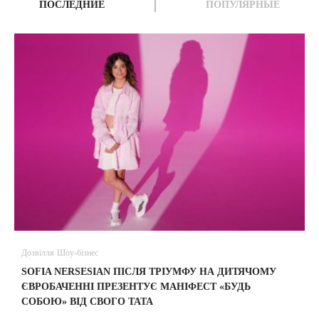
ПОСЛЕДНИЕ
ПОПУЛЯРНЫЕ
Дозвілля
Шоу-бізнес
В
SOFIA NERSESIAN ПІСЛЯ ТРІУМФУ НА ДИТЯЧОМУ
A
ЄВРОБАЧЕННІ ПРЕЗЕНТУЄ МАНІФЕСТ «БУДЬ
СОБОЮ» ВІД СВОГО ТАТА
31