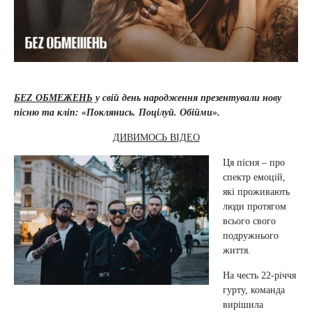
БЕZ ОБМЕЖЕНЬ
у свій день народження презентували нову
пісню та кліп: «Поклянись. Поцілуй. Обійми».
ДИВИМОСЬ ВІДЕО
Ця пісня – про
спектр емоцій,
які проживають
люди протягом
всього свого
подружнього
життя.
На честь 22-річчя
гурту, команда
вирішила