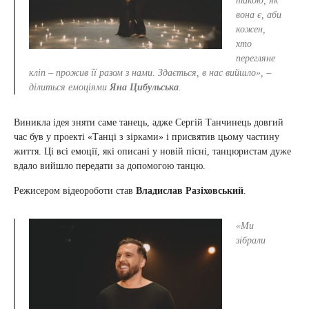
такою, як
вона є, аби
кожен,
хто
перегляне
кліп – прожив її разом з нами. Здається, в нас вийшло»
, –
ділиться емоціями
Яна Цибульська
.
Виникла ідея зняти саме танець, адже Сергій Танчинець довгий
час був у проекті «Танці з зірками» і присвятив цьому частину
життя. Ці всі емоції, які описані у новій пісні, танцюристам дуже
вдало вийшло передати за допомогою танцю.
Режисером відеороботи став
Владислав Разіховський
.
«Ми
зібрали