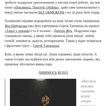
зробити подарунок прихильникам у вигляді нової роботи, що має
назву
«Поклянись. Поцілуй. Обійми»
, адже саме шанувальники є
невід’ємною частиною
БЕZ ОБМЕЖЕНЬ
і всі ці роки були поряд.
Головними героями відеороботи на нову пісню стали танцівниця
Яна Цибульська
(яка була партнеркою Сергія Танчинця на проекті
«Танці з зірками
») та її чоловік –
Дмитро Жук
. Подружня пара
станцювала танець, у якому ніби прожила різні емоції: любов,
спокій, ненависть, радість, розчарування. Також у відео знімається
і фронтмен гурту –
Сергій Танчинець
.
Кліп, в якому немає місця грі. Лише справжні, щирі почуття. А
також історія, що відбувається між двома закоханими людьми, яку
проживає абсолютно кожна пара.
ДИВИМОСЬ ВІДЕО
«Нам було
важливо
показати
кожну
емоцію