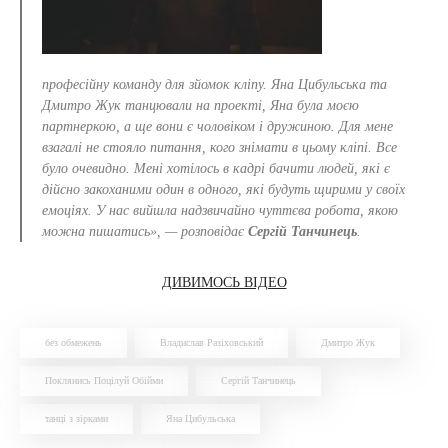
професійну команду для зйомок кліпу. Яна Цибульська та
Дмитро Жук танцювали на проекті, Яна була моєю
партнеркою, а ще вони є чоловіком і дружиною. Для мене
взагалі не стояло питання, кого знімати в цьому кліпі. Все
було очевидно. Мені хотілось в кадрі бачити людей, які є
дійсно закоханими один в одного, які будуть щирими у своїх
емоціях. У нас вийшла надзвичайно чуттєва робота, якою
можна пишатись», — розповідає
Сергій Танчинець
.
ДИВИМОСЬ ВІДЕО
без обмежень
Владислав Разіховський
Дмитро Жук
Поклянись Поцілуй Обійми
Сергій Танчинець
танці з зірками
Яна Цибульська