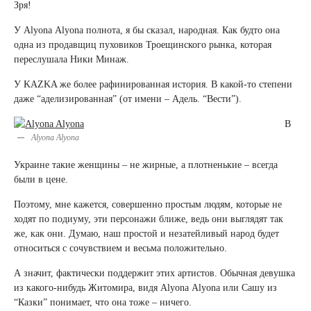
Зря!
У Аlyona Аlyona полнота, я бы сказал, народная. Как будто она
одна из продавщиц пуховиков Троещинского рынка, которая
переслушала Ники Минаж.
У KAZKA же более рафинированная история. В какой-то степени
даже “аделизированная” (от имени – Адель. “Вести”).
В
Alyona Alyona
Украине такие женщины – не жирные, а плотненькие – всегда
были в цене.
Поэтому, мне кажется, совершенно простым людям, которые не
ходят по подиуму, эти персонажи ближе, ведь они выглядят так
же, как они. Думаю, наш простой и незатейливый народ будет
относиться с сочувствием и весьма положительно.
А значит, фактически поддержит этих артистов. Обычная девушка
из какого-нибудь Житомира, видя Аlyona Аlyona или Сашу из
“Казки” понимает, что она тоже – ничего.