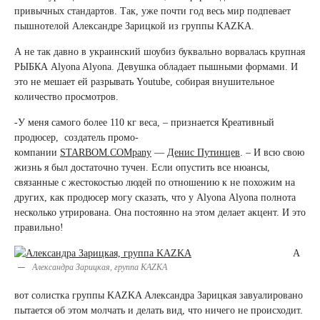
привычных стандартов. Так, уже почти год весь мир подпевает
пышнотелой Александре Зарицкой из группы KAZKA.
А не так давно в украинский шоубиз буквально ворвалась крупная
РЫБКА Alyona Alyona. Девушка обладает пышными формами. И
это не мешает ей разрывать Youtube, собирая внушительное
количество просмотров.
-У меня самого более 110 кг веса, – признается Креативный
продюсер, создатель промо-
компании
STARBOM.COMpany
—
Денис Путинцев
. – И всю свою
жизнь я был достаточно тучен. Если опустить все нюансы,
связанные с жестокостью людей по отношению к не похожим на
других, как продюсер могу сказать, что у Аlyona Аlyona полнота
несколько утрирована. Она постоянно на этом делает акцент. И это
правильно!
А
Александра Зарицкая, группа KAZKA
вот солистка группы KAZKA Александра Зарицкая завуалировано
пытается об этом молчать и делать вид, что ничего не происходит.