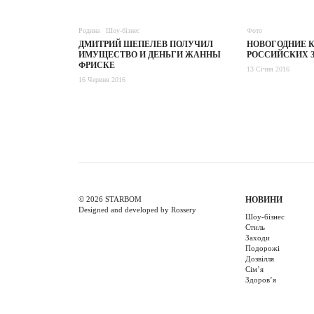
Родина
Шоу-бізнес
Фото
ДМИТРИЙ ШЕПЕЛЕВ ПОЛУЧИЛ
НОВОГОДНИЕ 
ИМУЩЕСТВО И ДЕНЬГИ ЖАННЫ
РОССИЙСКИХ З
ФРИСКЕ
13 Січня 2016
16 Червня 2016
© 2026 STARBOM
НОВИНИ
Designed and developed by Rossery
Шоу-бізнес
Стиль
Заходи
Подорожі
Дозвілля
Cім’я
Здоров’я