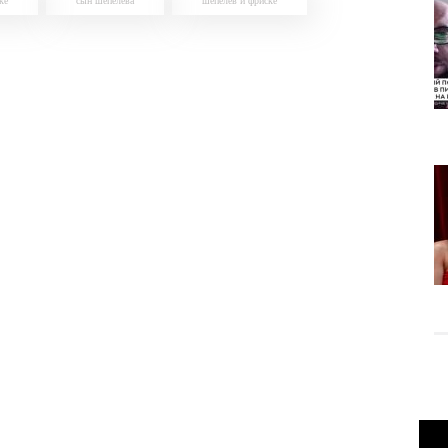
ке
сын шепелева
шепелев и фриске