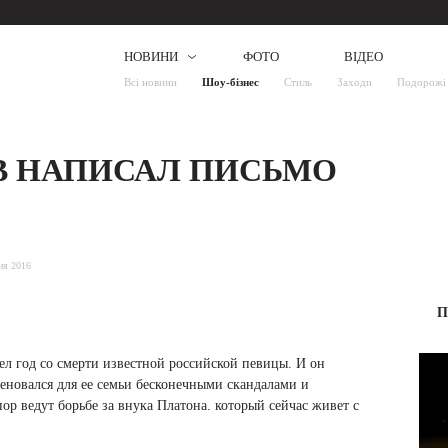
НОВИНИ
ФОТО
ВІДЕО
Всі новини
Шоу-бізнес
Стиль
Заходи
Подорожі
В НАПИСАЛ ПИСЬМО
ня 2016
П
л год со смерти известной российской певицы. И он
еновался для ее семьи бесконечными скандалами и
р ведут борьбе за внука Платона. который сейчас живет с