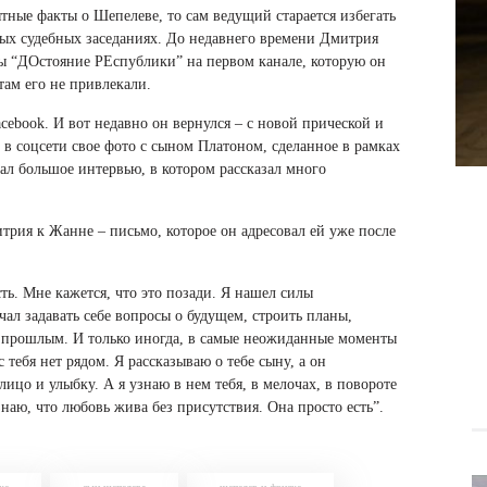
тные факты о Шепелеве, то сам ведущий старается избегать
рых судебных заседаниях. До недавнего времени Дмитрия
 “ДОстояние РЕспублики” на первом канале, которую он
ам его не привлекали.
cebook. И вот недавно он вернулся – с новой прической и
л в соцсети свое фото с сыном Платоном, сделанное в рамках
ал большое интервью, в котором рассказал много
рия к Жанне – письмо, которое он адресовал ей уже после
сть. Мне кажется, что это позади. Я нашел силы
ачал задавать себе вопросы о будущем, строить планы,
ву прошлым. И только иногда, в самые неожиданные моменты
с тебя нет рядом. Я рассказываю о тебе сыну, а он
лицо и улыбку. А я узнаю в нем тебя, в мелочах, в повороте
знаю, что любовь жива без присутствия. Она просто есть”.