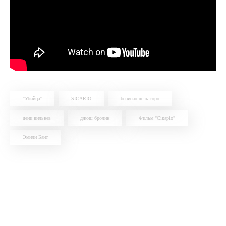
"Убийца"
SICARIO
бенисио дель торо
дени вильнев
джош бролин
Фильм "Сікаріо"
Эмили Бант