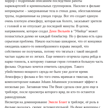
хоррор с подробным описанием последствий работы
наркокартелей и криминальных группировок. Насилие в фильме
неприкрытое – замурованные тела в стенах дома, обезглавленные
трупы, подвешенные на улицах города. Все это создает единую
очень плотную атмосферу, которая как болото, засасывает зрителя
с головой и не отпускает до последней минуты. В целом,
напряжением, которое создал
Дени Вильнёв
в “Убийце” может
похвастаться далеко не каждый блокбастер. Но у фильма есть одна
серьезная проблема. Начало настолько шикарное, что от концовки
ожидаешь какого-то невообразимого взрыва эмоций, что
собственно не получаешь, потому что тягаться с такой вводной
частью задача не из легких. Еще немного огорчила сцена рейда в
нарко-тоннель, к которому главные герои готовятся большую часть
фильма. Отдельно хочется отметить саундтрек. Такого
убийственно-мощного саунда не было уже долгое время.
Атмосфера у фильма и без того очень мрачная и тяжелая, но
композиторские навыки Johann Johannsson усиливают эффект в
несколько раз. Заглавная тема The Beast сделала свое дело еще в
трейлере, после просмотра которого вряд ли кто-то останется
равнодушным.
Несмотря на доминирование
Эмили Блант
в трейлере, её роль в
фильме оказалась, скорее, вспомогательной. На фоне женщины с