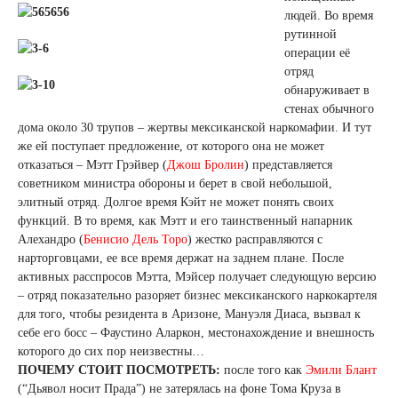
людей. Во время
рутинной
операции её
отряд
обнаруживает в
стенах обычного
дома около 30 трупов – жертвы мексиканской наркомафии. И тут
же ей поступает предложение, от которого она не может
отказаться – Мэтт Грэйвер (
Джош Бролин
) представляется
советником министра обороны и берет в свой небольшой,
элитный отряд. Долгое время Кэйт не может понять своих
функций. В то время, как Мэтт и его таинственный напарник
Алехандро (
Бенисио Дель Торо
) жестко расправляются с
нарторговцами, ее все время держат на заднем плане. После
активных расспросов Мэтта, Мэйсер получает следующую версию
– отряд показательно разоряет бизнес мексиканского наркокартеля
для того, чтобы резидента в Аризоне, Мануэля Диаса, вызвал к
себе его босс – Фаустино Аларкон, местонахождение и внешность
которого до сих пор неизвестны…
ПОЧЕМУ СТОИТ ПОСМОТРЕТЬ:
после того как
Эмили Блант
(“Дьявол носит Прада”) не затерялась на фоне Тома Круза в