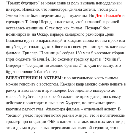
“Гранях будущего” ее новая главная роль вызвала неподдельный
интерес. Известно, что инвесторы фильма хотели, чтобы роль
Эмили Блант была переписана для мужчины. Но
Дени Вильнёв
и
сценарист Тейлор Шеридан настояли, чтобы главной героиней
оставалась женщина. С тех пор как фильм “Пожары” был
номинирован на Оскар, карьера канадского режиссера Дени
Вильнева идет по нарастающей и каждым своим новым проектом
он убеждает голливудских боссов в своем умении делать кассовые
фильмы. Триллер “Пленницы” собрал 130 млн.$ кассовых сборов
(при бюджете 46 млн.$). По схожему графику идет и “Убийца”.
Впереди – “Бегущий по лезвию бритвы 2” и, судя по всему, это
будет настоящий блокбастер.
ВПЕЧАТЛЕНИЯ И АКТЕРЫ:
про визуальную часть фильма
можно говорить с восторгом. Каждый кадр можно смело вешать в
рамку и выставлять в арт-галерее. Все идеально выверено до
мелочей. Буйства красок особо ждать не приходится, поскольку
действие происходит в пыльном Хуаресе, но песочные цвета
картины радуют глаз. Атмосфера фильма – отдельный аспект. В
“Sicario” умело переплетаются разные жанры, это и политический
триллер про операции ФБР в одном из самых опасных мест мира,
это и драма о душевных переживаниях главной героини, это и