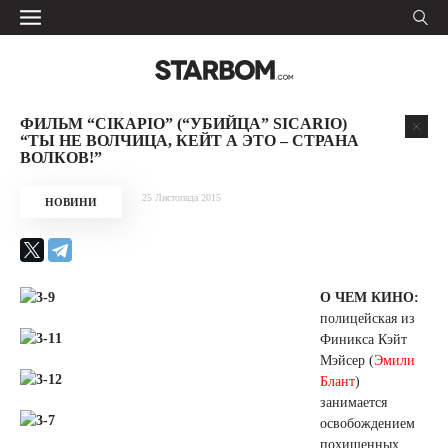
ФИЛЬМ “СІКАРІО” (“УБИЙЦА” SICARIO)
“ТЫ НЕ ВОЛЧИЦА, КЕЙТ А ЭТО – СТРАНА
ВОЛКОВ!”
25 Листопада 2015
НОВИНИ
О ЧЕМ КИНО:
полицейская из
Финикса Кэйт
Мэйсер (
Эмили
Блант
)
занимается
освобождением
похищенных