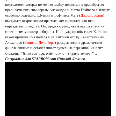
пистолетом, которая не меняет майку неделями и пренебрегает
правилами гигиены образы Алехандро и Мэтта Грэйвера выглядят
особенно рельефно. Шутник и пофигист Мэтт (
Джош Бролин
)
выступает откровенным прагматиком и считает, что цель
оправдывает средства. Он, предсказуемо, оказывается вовсе не
советником министра обороны. И популярно объясняет Кэйт, по
какой причине она попала в их элитный отряд. Таинственный
Алехандро (
Бенисио Дель Торо
) раскрывается в драматичном
финале фильма и останавливает душевные переживания Кэйт
словами:
“Ты не волчица, Кейт а это – страна волков!”…
Специально для STARBOM.com Николай Лежнев