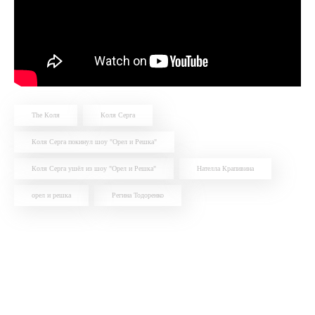
The Коля
Коля Серга
Коля Серга покинул шоу "Орел и Решка"
Коля Серга ушёл из шоу "Орел и Решка"
Нателла Крапивина
орел и решка
Регина Тодоренко