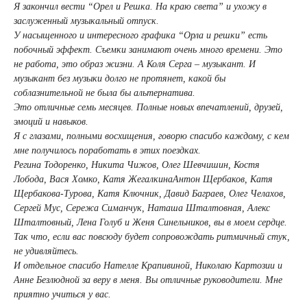
Я закончил вести “Орел и Решка. На краю света” и ухожу в
заслуженный музыкальный отпуск.
У насыщенного и интересного графика “Орла и решки” есть
побочный эффект. Съемки занимают очень много времени. Это
не работа, это образ жизни. А Коля Серга – музыкант. И
музыкант без музыки долго не протянет, какой бы
соблазнительной не была бы альтернатива.
Это отличные семь месяцев. Полные новых впечатлений, друзей,
эмоций и навыков.
Я с глазами, полными восхищения, говорю спасибо каждому, с кем
мне получилось поработать в этих поездках.
Регина Тодоренко, Никита Чижов, Олег Шевчишин, Костя
Лобода, Вася Хомко, Катя ЖегалкинаАнтон Щербаков, Катя
Щербакова-Турова, Катя Ключник, Давид Баграев, Олег Челахов,
Сергей Мус, Сережа Симанчук, Наташа Шталтовная, Алекс
Шталтовный, Лена Голуб и Женя Синельников, вы в моем сердце.
Так что, если вас повсюду будет сопровождать ритмичный стук,
не удивляйтесь.
И отдельное спасибо Нателле Крапивиной, Николаю Картозии и
Анне Безлюдной за веру в меня. Вы отличные руководители. Мне
приятно учиться у вас.