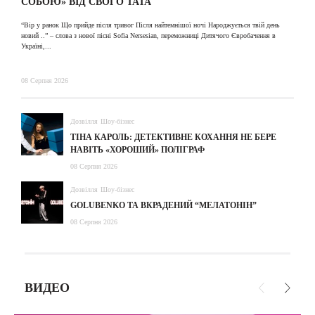
СОБОЮ» ВІД СВОГО ТАТА
31
“Вір у ранок Що прийде після тривог Після найтемнішої ночі Народжується твій день
новий ..” – слова з нової пісні Sofia Nersesian, переможниці Дитячого Євробачення в
Україні,...
08 Серпня 2026
Дозвілля
Шоу-бізнес
ТІНА КАРОЛЬ: ДЕТЕКТИВНЕ КОХАННЯ НЕ БЕРЕ
НАВІТЬ «ХОРОШИЙ» ПОЛІГРАФ
08 Серпня 2026
Дозвілля
Шоу-бізнес
GOLUBENKO ТА ВКРАДЕНИЙ “МЕЛАТОНІН”
08 Серпня 2026
ВИДЕО