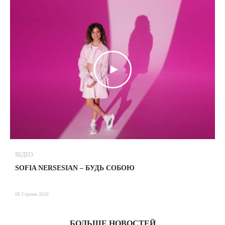
ВІДЕО
В
SOFIA NERSESIAN – БУДЬ СОБОЮ
Т
08 Серпня 2026
08
БОЛЬШЕ НОВОСТЕЙ