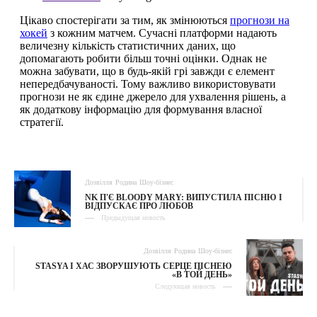
Дозвілля
Родина
Шоу-бізнес
NK П'Є BLOODY MARY: ВИПУСТИЛА ПІСНЮ І
ВІДПУСКАЄ ПРО ЛЮБОВ
Предыдущая новость
Дозвілля
Родина
Шоу-бізнес
STASYA І ХАС ЗВОРУШУЮТЬ СЕРЦЕ ПІСНЕЮ
«В ТОЙ ДЕНЬ»
Следующая новость