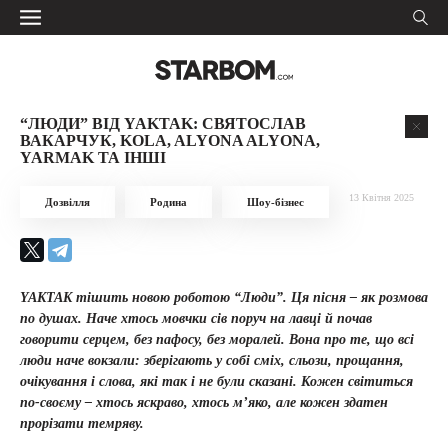
“ЛЮДИ” ВІД YAKTAK: СВЯТОСЛАВ
ВАКАРЧУК, KOLA, ALYONA ALYONA,
YARMAK ТА ІНШІ
13 Квітня 2025
Дозвілля
Родина
Шоу-бізнес
YAKTAK тішить новою роботою “Люди”. Ця пісня – як розмова
по душах. Наче хтось мовчки сів поруч на лавці й почав
говорити серцем, без пафосу, без моралей. Вона про те, що всі
люди наче вокзали: зберігають у собі сміх, сльози, прощання,
очікування і слова, які так і не були сказані. Кожен світиться
по-своєму – хтось яскраво, хтось м’яко, але кожен здатен
прорізати темряву.