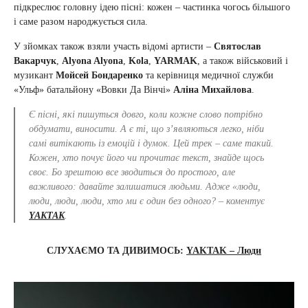
підкреслює головну ідею пісні: кожен – частинка чогось більшого
і саме разом народжується сила.
У зйомках також взяли участь відомі артисти –
Святослав
Вакарчук
,
Alyona Alyona
,
Kola
,
YARMAK
, а також військовий і
музикант
Мойсей Бондаренко
та керівниця медичної служби
«Ульф» батальйону «Вовки Да Вінчі»
Аліна Михайлова
.
Є пісні, які пишуться довго, коли кожне слово потрібно
обдумати, виносити. А є ті, що з’являються легко, ніби
самі витікають із емоцій і думок. Цей трек – саме такий.
Кожен, хто почує його чи прочитає текст, знайде щось
своє. Бо зрештою все зводиться до простого, але
важливого: давайте залишатися людьми. Адже «люди,
люди, люди, люди, хто ми є один без одного?
– коментує
YAKTAK
.
СЛУХАЄМО ТА ДИВИМОСЬ:
YAKTAK – Люди