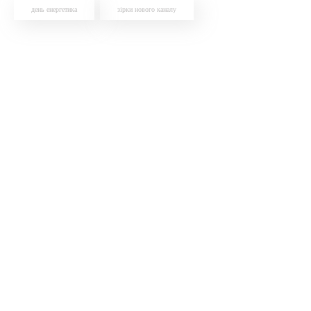
день енергетика
зірки нового каналу