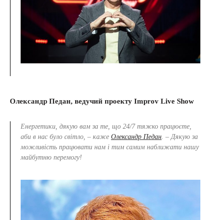
Олександр Педан, ведучий проекту Improv Live Show
Енергетики, дякую вам за те, що 24/7 тяжко працюєте,
аби в нас було світло, – каже
Олександр Педан
. – Дякую за
можливість працювати нам і тим самим наближати нашу
майбутню перемогу!