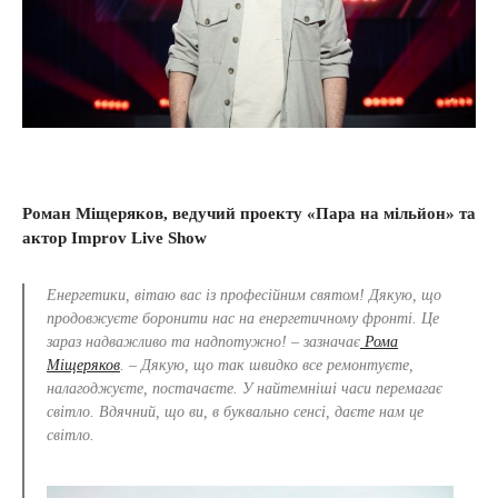
Роман Міщеряков, ведучий проекту «Пара на мільйон» та
актор Improv Live Show
Енергетики, вітаю вас із професійним святом! Дякую, що
продовжуєте боронити нас на енергетичному фронті. Це
зараз надважливо та надпотужно! – зазначає
Рома
Міщеряков
. – Дякую, що так швидко все ремонтуєте,
налагоджуєте, постачаєте. У найтемніші часи перемагає
світло. Вдячний, що ви, в буквально сенсі, даєте нам це
світло.