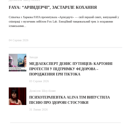
FAYA: “АРІВІДЕРЧІ”, ЗАСТАРІЛЕ КОХАННЯ
A
Співачка з Харкова FAYA презентувала «Арівідерчі» — свій перший сингл, випущений у
співпраці з музичним лейблом Fox Lab. Емоційний танцювальний трек із яскравими
31
іспанськими...
04 Серпня 2026
Заходи
МЕДІАЕКСПЕРТ ДЕНИС ПУТІНЦЕВ: КАРТОННІ
ПРОТЕСТИ У ПІДТРИМКУ ФЕДОРОВА –
ПОРОДЖЕННЯ ЕРИ ТІКТОКА
03 Серпня 2026
Дозвілля
Шоу-бізнес
ПСИХОТЕРАПЕВТКА ALINA TIM ВИПУСТИЛА
ПІСНЮ ПРО ЗДОРОВІ СТОСУНКИ
31 Липня 2026