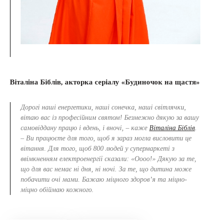
Віталіна Біблів, акторка серіалу «Будиночок на щастя»
Дорогі наші енергетики, наші сонечка, наші світлячки,
вітаю вас із професійним святом! Безмежно дякую за вашу
самовіддану працю і вдень, і вночі, – каже
Віталіна Біблів
.
– Ви працюєте для того, щоб я зараз могла висловити це
вітання. Для того, щоб 800 людей у супермаркеті з
ввімкненням електроенергії сказали: «Оооо!» Дякую за те,
що для вас немає ні дня, ні ночі. За те, що дитина може
побачити очі мами. Бажаю міцного здоров’я та міцно-
міцно обіймаю кожного.