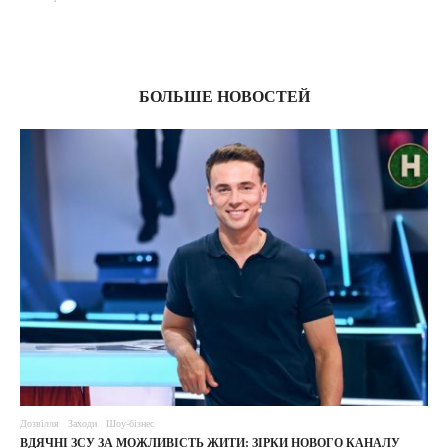
03
БОЛЬШЕ НОВОСТЕЙ
Дозвілля
Заходи
Шоу-бізнес
ВДЯЧНІ ЗСУ ЗА МОЖЛИВІСТЬ ЖИТИ: ЗІРКИ НОВОГО КАНАЛУ