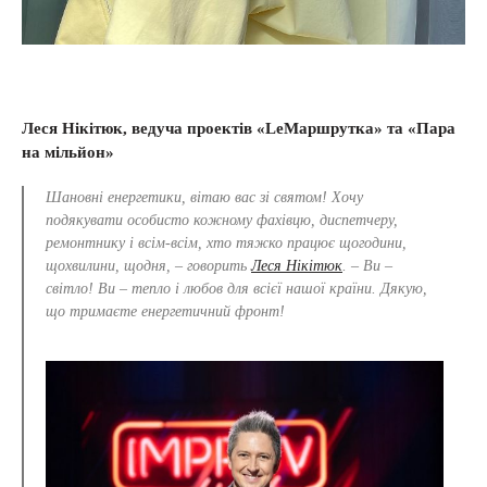
Леся Нікітюк, ведуча проектів «LeМаршрутка» та «Пара
на мільйон»
Шановні енергетики, вітаю вас зі святом! Хочу
подякувати особисто кожному фахівцю, диспетчеру,
ремонтнику і всім-всім, хто тяжко працює щогодини,
щохвилини, щодня, – говорить
Леся Нікітюк
. – Ви –
світло! Ви – тепло і любов для всієї нашої країни. Дякую,
що тримаєте енергетичний фронт!