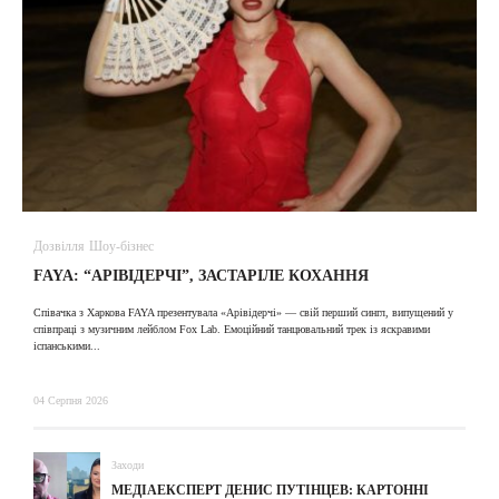
Дозвілля
Шоу-бізнес
В
FAYA: “АРІВІДЕРЧІ”, ЗАСТАРІЛЕ КОХАННЯ
A
Співачка з Харкова FAYA презентувала «Арівідерчі» — свій перший сингл, випущений у
співпраці з музичним лейблом Fox Lab. Емоційний танцювальний трек із яскравими
31
іспанськими...
04 Серпня 2026
Заходи
МЕДІАЕКСПЕРТ ДЕНИС ПУТІНЦЕВ: КАРТОННІ