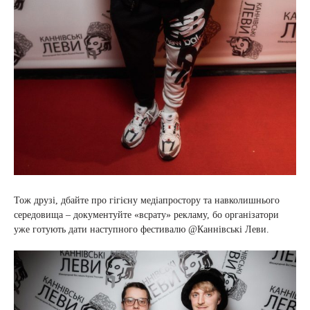
Тож друзі, дбайте про гігієну медіапростору та навколишнього
середовища – документуйте «всрату» рекламу, бо організатори
уже готують дати наступного фестивалю @Каннівські Леви.