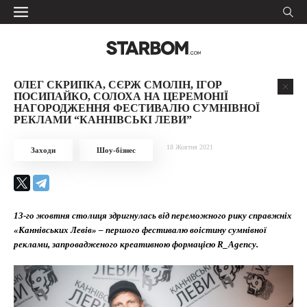
ОЛЕГ СКРИПКА, СЄРЖ СМОЛІН, ІГОР
ПОСИПАЙКО, СОЛОХА НА ЦЕРЕМОНІЇ
НАГОРОДЖЕННЯ ФЕСТИВАЛЮ СУМНІВНОЇ
РЕКЛАМИ “КАННІВСЬКІ ЛЕВИ”
18 Жовтня 2021
Заходи
Шоу-бізнес
13-го жовтня столиця здригнулась від переможного рику справжніх
«Каннівських Левів» – першого фестивалю воістину сумнівної
реклами, запровадженого креативною формацією R_Agency.