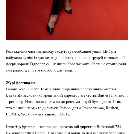
Розважальна частина заходу заслуговує особливої уваги. Це була
вибухова суміш із дивних людино істот, свинячих грудей та вокальної
феєрії короля Гідропарку – Миколи Ковальського. Гості не стримували
сліз радості, а потім в клюбі були танці…
Журі фестивалю:
Голова журі –
Олег Томін
, живе подвійним професійним життям.
Вдень він засновник і креативний директор агентства Bart & Fink, вночі
– режисер. Його головна вимога до реклами – щоб було цікаво. І тим,
хто знімає, і тим, хто дивиться. Ролики для «Люксоптика», Roshen,
COMFY, Work.ua – все з цього ГОСТу.
Ілля Ануфрієнко
– засновник і креативний директор Bickerstaff.734.
Ex-senior-artdir в Banda. У рекламі сім років, за цей час встиг заробити