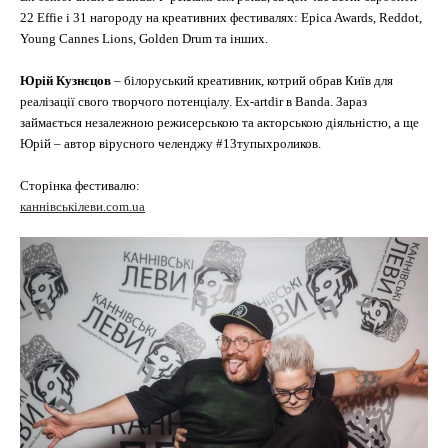
22 Effie і 31 нагороду на креативних фестивалях: Epica Awards, Reddot,
Young Cannes Lions, Golden Drum та інших.
Юрій Кузнєцов
– білоруський креативник, котрий обрав Київ для
реалізації свого творчого потенціалу. Ex-artdir в Banda. Зараз
займається незалежною режисерською та акторською діяльністю, а ще
Юрій – автор вірусного челенджу #13тупыхроликов.
Сторінка фестивалю:
каннівськілеви.com.ua