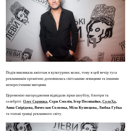
Подія викликала ажіотаж в культурних колах, тому в цей вечір туса
рекламників органічно доповнилась світськими левицями та іншими
непересічними митцями.
Церемонію нагородження відвідали зірки шоубізу, блогери та
селебріті:
Олег Скрипка
, Сєрж Смолін, Ігор Посипайко,
СолоХа
,
Анна Свірідова, Вячеслав Соломка, Міла Кузнєцова, Любка Губка
та топові гравці рекламного світу.