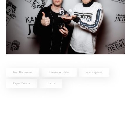
Ігор Посипайко
Каннівські Леви
олег скрипка
Сєрж Смолін
солоха