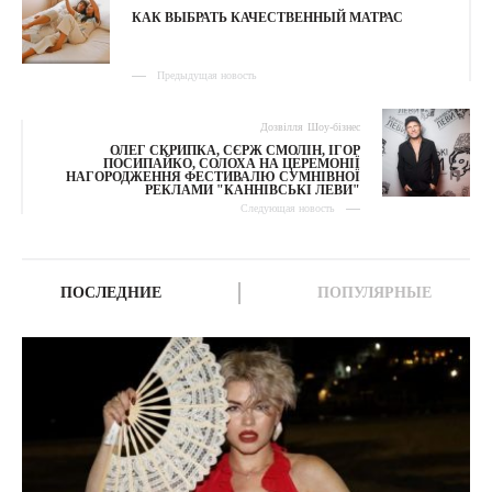
КАК ВЫБРАТЬ КАЧЕСТВЕННЫЙ МАТРАС
Предыдущая новость
Дозвілля
Шоу-бізнес
ОЛЕГ СКРИПКА, СЄРЖ СМОЛІН, ІГОР
ПОСИПАЙКО, СОЛОХА НА ЦЕРЕМОНІЇ
НАГОРОДЖЕННЯ ФЕСТИВАЛЮ СУМНІВНОЇ
РЕКЛАМИ "КАННІВСЬКІ ЛЕВИ"
Следующая новость
ПОСЛЕДНИЕ
ПОПУЛЯРНЫЕ