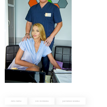
лига смеха
оля полякова
рассмеши комика