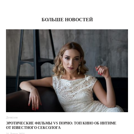
03
БОЛЬШЕ НОВОСТЕЙ
Дозвілля
ЭРОТИЧЕСКИЕ ФИЛЬМЫ VS ПОРНО: ТОП КИНО ОБ ИНТИМЕ
ОТ ИЗВЕСТНОГО СЕКСОЛОГА
21 Липня 2021