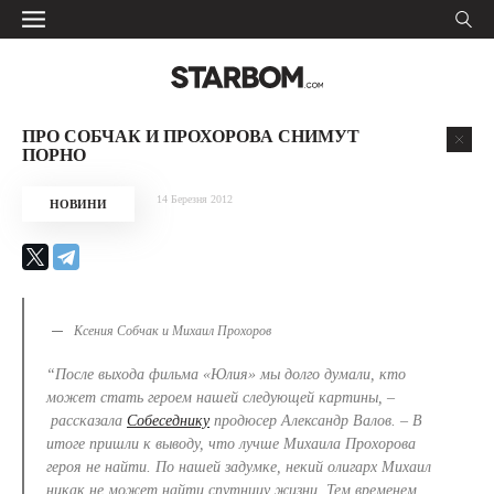
ПРО СОБЧАК И ПРОХОРОВА СНИМУТ
ПОРНО
14 Березня 2012
НОВИНИ
Ксения Собчак и Михаил Прохоров
“После выхода фильма «Юлия» мы долго думали, кто
может стать героем нашей следующей картины, –
рассказала
Собеседнику
продюсер Александр Валов.
– В
итоге пришли к выводу, что лучше Михаила Прохорова
героя не найти. По нашей задумке, некий олигарх Михаил
никак не может найти спутницу жизни. Тем временем