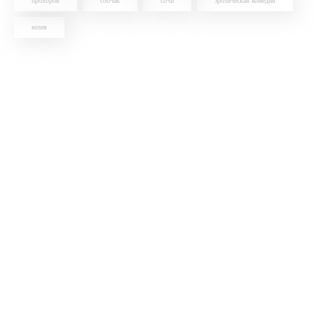
прохоров
собчак
сочи
эротическая комедия
юлия