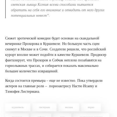
светская львица Ксения всеми способами пытается
обратить на себя его внимание и отвадить от него других
потенциальных невест”.
Сюжет эротической комедии будет основан на скандальной
вечеринке Прохорова в Куршевеле. Но большую часть сцен
снимут в Москве и в Сочи. Создатели решили, что российский
курорт вполне может подойти в качестве Куршевеля. Продюсер
фантазирует, что Прохоров и Собчак неплохо позабавятся на
горнолыжных трассах, и собирается показать максимально
большее количество извращений.
Когда состоится премьера – еще не известно. Пока утвердили
актеров на главные роли – порноактрису Настю Исаеву и
Тимофея Листермана.
куршевель
листерман
москва
порно